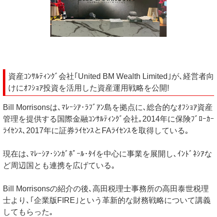
資産ｺﾝｻﾙﾃｨﾝｸﾞ会社｢United BM Wealth Limited｣が､経営者向
けにｵﾌｼｮｱ投資を活用した資産運用戦略を公開!
Bill Morrisonsは､ﾏﾚｰｼｱ･ﾗﾌﾞｱﾝ島を拠点に､総合的なｵﾌｼｮｱ資産
管理を提供する国際金融ｺﾝｻﾙﾃｨﾝｸﾞ会社｡2014年に保険ﾌﾞﾛｰｶｰ
ﾗｲｾﾝｽ､2017年に証券ﾗｲｾﾝｽとFAﾗｲｾﾝｽを取得している｡
現在は､ﾏﾚｰｼｱ･ｼﾝｶﾞﾎﾟｰﾙ･ﾀｲを中心に事業を展開し､ｲﾝﾄﾞﾈｼｱな
ど周辺国とも連携を広げている｡
Bill Morrisonsの紹介の後､高田税理士事務所の高田泰世税理
士より､｢企業版FIRE｣という革新的な財務戦略について講義
してもらった｡