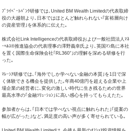
ﾌﾟﾗｲﾍﾞｰﾄﾊﾞﾝｸ研修では､United BM Wealth Limitedの代表取締
役の大越朝より､日本ではほとんど触れられない｢富裕層向け
の資産管理｣を体系的に伝えた｡
株式会社Link Intelligenceの代表取締役および一般社団法人ﾏﾈ
ｰﾍﾙｽ®推進協会の代表理事の澤野義幸氏より､英国ﾏﾝ島に本社
を置く国際生命保険会社｢RL360°｣の理解を深める研修を行
った｡
ﾏﾚｰｼｱ研修では､｢海外でしか学べない金融の本質｣を1日で深
く体験できる機会を提供した｡年商40億円を超える企業や上
場企業の経営者に､変化の激しい時代に生き残るための世界
最高水準の｢金融ｿﾘｭｰｼｮﾝ｣に高い感心を持ってもらえたた｡
参加者からは､｢日本では学べない視点に触れられた｣｢提案の
幅が広がった｣など､満足度の高い声が多く寄せられている｡
United BM Wealth Limitedは､今後も最新のｵﾌｼｮｱ投資情報を