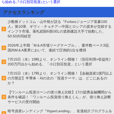
ら始める､｢小口別荘投資｣という選択
アクセスランキング
少数株ドットコム・山中裕が語る『Forbesジョージア富豪100
人』第10弾、ギヴィ・チョチア―中国とロシアの資本が交錯する
1
インフラ市場。落札総額6億GELの道路建設大手で始動した、
50:50共同経営
2026年上半期「M＆A市場リーグテーブル」、案件数ベース3冠、
2
国内M＆A業界において、連続で圧倒的1位を獲得
7月15日（水）19時より、オンライン開催！《別荘利用×収益性》
3
200万円台から始める、「小口別荘投資」という選択
7月15日（水）17時より、オンライン開催！【金融資産1億円以上
の方限定】半導体・AIの次の「投資テーマ」は、どこにあるの
4
か？
【ワンルーム投資ローンの借り換え比較】17の提携金融機関から
条件を確認！「ワンルーム投資借り換えくん」が、借り換え診断
5
サービスの受付開始
暗号資産レンディング『HyperLending』、友達紹介プログラムを
6