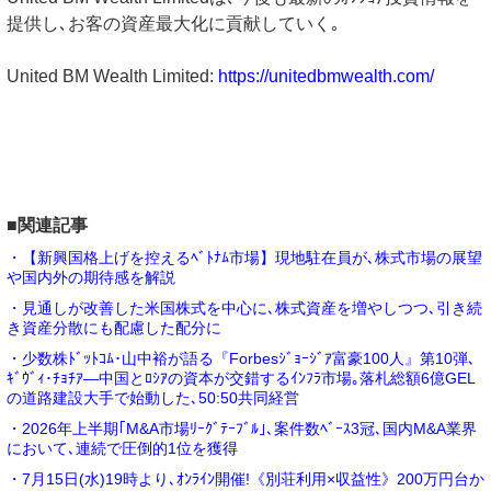
提供し､お客の資産最大化に貢献していく｡
United BM Wealth Limited:
https://unitedbmwealth.com/
■関連記事
・【新興国格上げを控えるﾍﾞﾄﾅﾑ市場】現地駐在員が､株式市場の展望
や国内外の期待感を解説
・見通しが改善した米国株式を中心に､株式資産を増やしつつ､引き続
き資産分散にも配慮した配分に
・少数株ﾄﾞｯﾄｺﾑ･山中裕が語る『Forbesｼﾞｮｰｼﾞｱ富豪100人』第10弾､
ｷﾞｳﾞｨ･ﾁｮﾁｱ―中国とﾛｼｱの資本が交錯するｲﾝﾌﾗ市場｡落札総額6億GEL
の道路建設大手で始動した､50:50共同経営
・2026年上半期｢M&A市場ﾘｰｸﾞﾃｰﾌﾞﾙ｣､案件数ﾍﾞｰｽ3冠､国内M&A業界
において､連続で圧倒的1位を獲得
・7月15日(水)19時より､ｵﾝﾗｲﾝ開催!《別荘利用×収益性》200万円台か