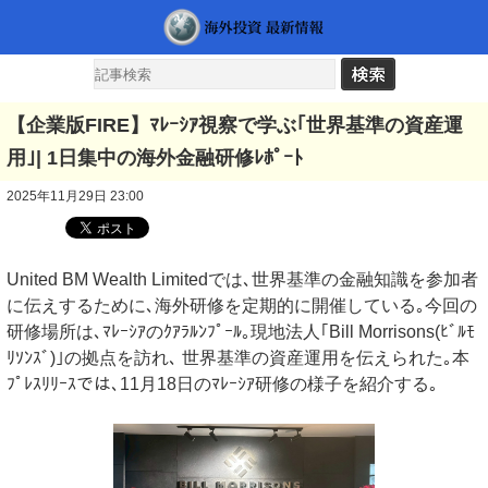
【企業版FIRE】ﾏﾚｰｼｱ視察で学ぶ｢世界基準の資産運
用｣| 1日集中の海外金融研修ﾚﾎﾟｰﾄ
2025年11月29日 23:00
United BM Wealth Limitedでは､世界基準の金融知識を参加者
に伝えするために､海外研修を定期的に開催している｡今回の
研修場所は､ﾏﾚｰｼｱのｸｱﾗﾙﾝﾌﾟｰﾙ｡現地法人｢Bill Morrisons(ﾋﾞﾙﾓ
ﾘｿﾝｽﾞ)｣の拠点を訪れ､ 世界基準の資産運用を伝えられた｡本
ﾌﾟﾚｽﾘﾘｰｽでは､11月18日のﾏﾚｰｼｱ研修の様子を紹介する｡