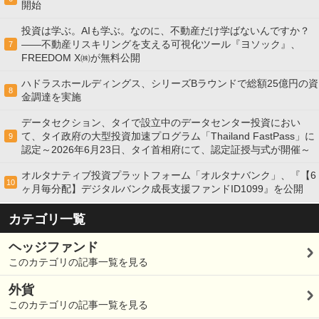
開始
投資は学ぶ。AIも学ぶ。なのに、不動産だけ学ばないんですか？
——不動産リスキリングを支える可視化ツール『ヨソック』、
7
FREEDOM X㈱が無料公開
ハドラスホールディングス、シリーズBラウンドで総額25億円の資
8
金調達を実施
データセクション、タイで設立中のデータセンター投資におい
て、タイ政府の大型投資加速プログラム「Thailand FastPass」に
9
認定～2026年6月23日、タイ首相府にて、認定証授与式が開催～
オルタナティブ投資プラットフォーム「オルタナバンク」、『【6
10
ヶ月毎分配】デジタルバンク成長支援ファンドID1099』を公開
カテゴリ一覧
ヘッジファンド
このカテゴリの記事一覧を見る
外貨
このカテゴリの記事一覧を見る