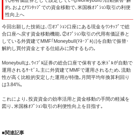
代用有価証券として設定しているMoneybullの自動振替･解
約､およびﾜﾝﾀｯﾌﾟでの資金移動で､米国株ｵﾌﾟｼｮﾝ取引の利便
性向上へ
今回出願した技術は､①ｵﾌﾟｼｮﾝ口座にある現金をﾜﾝﾀｯﾌﾟで総
合口座へ戻す資金移動機能､②ｵﾌﾟｼｮﾝ取引の代用有価証券と
している外貨建てMMF｢Moneybull(ﾏﾈｰﾌﾞﾙ)｣)を自動で振替･
解約し買付資金とする仕組みに関するもの｡
Moneybullは､ｳｨﾌﾞﾙ証券の総合口座で保有する米ﾄﾞﾙが自動で
運用されるｻｰﾋﾞｽ｡主に外貨建てMMFで運用されるため､流動
性が高く比較的安定した運用が特徴｡月間平均年換算利回り
は3.84%｡
これにより､投資資金の効率活用と資金移動の手間の軽減を
図り､米国株ｵﾌﾟｼｮﾝ取引の利便性向上を目指す｡
■関連記事