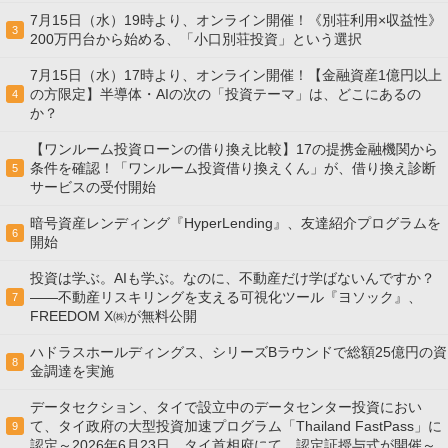
7月15日（水）19時より、オンライン開催！《別荘利用×収益性》
3
200万円台から始める、「小口別荘投資」という選択
7月15日（水）17時より、オンライン開催！【金融資産1億円以上
の方限定】半導体・AIの次の「投資テーマ」は、どこにあるの
4
か？
【ワンルーム投資ローンの借り換え比較】17の提携金融機関から
条件を確認！「ワンルーム投資借り換えくん」が、借り換え診断
5
サービスの受付開始
暗号資産レンディング『HyperLending』、友達紹介プログラムを
6
開始
投資は学ぶ。AIも学ぶ。なのに、不動産だけ学ばないんですか？
——不動産リスキリングを支える可視化ツール『ヨソック』、
7
FREEDOM X㈱が無料公開
ハドラスホールディングス、シリーズBラウンドで総額25億円の資
8
金調達を実施
データセクション、タイで設立中のデータセンター投資におい
て、タイ政府の大型投資加速プログラム「Thailand FastPass」に
9
認定～2026年6月23日、タイ首相府にて、認定証授与式が開催～