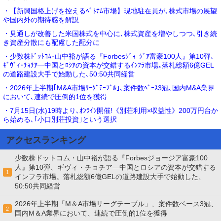
・【新興国格上げを控えるﾍﾞﾄﾅﾑ市場】現地駐在員が､株式市場の展望
や国内外の期待感を解説
・見通しが改善した米国株式を中心に､株式資産を増やしつつ､引き続
き資産分散にも配慮した配分に
・少数株ﾄﾞｯﾄｺﾑ･山中裕が語る『Forbesｼﾞｮｰｼﾞｱ富豪100人』第10弾､
ｷﾞｳﾞｨ･ﾁｮﾁｱ―中国とﾛｼｱの資本が交錯するｲﾝﾌﾗ市場｡落札総額6億GEL
の道路建設大手で始動した､50:50共同経営
・2026年上半期｢M&A市場ﾘｰｸﾞﾃｰﾌﾞﾙ｣､案件数ﾍﾞｰｽ3冠､国内M&A業界
において､連続で圧倒的1位を獲得
・7月15日(水)19時より､ｵﾝﾗｲﾝ開催!《別荘利用×収益性》200万円台か
ら始める､｢小口別荘投資｣という選択
アクセスランキング
少数株ドットコム・山中裕が語る『Forbesジョージア富豪100
人』第10弾、ギヴィ・チョチア―中国とロシアの資本が交錯する
1
インフラ市場。落札総額6億GELの道路建設大手で始動した、
50:50共同経営
2026年上半期「M＆A市場リーグテーブル」、案件数ベース3冠、
2
国内M＆A業界において、連続で圧倒的1位を獲得