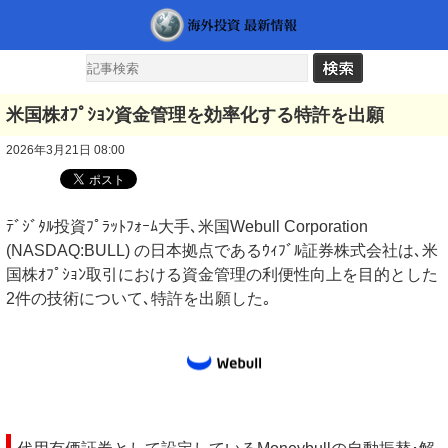
米国株ｵﾌﾟｼｮﾝ資金管理を効率化する特許を出願
2026年3月21日 08:00
ﾃﾞｼﾞﾀﾙ投資ﾌﾟﾗｯﾄﾌｫｰﾑ大手､米国Webull Corporation
(NASDAQ:BULL) の日本拠点であるｳｨﾌﾞﾙ証券株式会社は､米
国株ｵﾌﾟｼｮﾝ取引における資金管理の利便性向上を目的とした
2件の技術について､特許を出願した｡