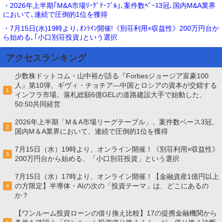
・2026年上半期｢M&A市場ﾘｰｸﾞﾃｰﾌﾞﾙ｣､案件数ﾍﾞｰｽ3冠､国内M&A業界
において､連続で圧倒的1位を獲得
・7月15日(水)19時より､ｵﾝﾗｲﾝ開催!《別荘利用×収益性》200万円台か
ら始める､｢小口別荘投資｣という選択
アクセスランキング
少数株ドットコム・山中裕が語る『Forbesジョージア富豪100
人』第10弾、ギヴィ・チョチア―中国とロシアの資本が交錯する
1
インフラ市場。落札総額6億GELの道路建設大手で始動した、
50:50共同経営
2026年上半期「M＆A市場リーグテーブル」、案件数ベース3冠、
2
国内M＆A業界において、連続で圧倒的1位を獲得
7月15日（水）19時より、オンライン開催！《別荘利用×収益性》
3
200万円台から始める、「小口別荘投資」という選択
7月15日（水）17時より、オンライン開催！【金融資産1億円以上
の方限定】半導体・AIの次の「投資テーマ」は、どこにあるの
4
か？
【ワンルーム投資ローンの借り換え比較】17の提携金融機関から