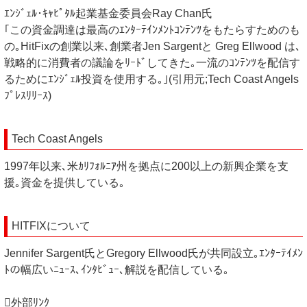
ｴﾝｼﾞｪﾙ･ｷｬﾋﾟﾀﾙ起業基金委員会Ray Chan氏
｢この資金調達は最高のｴﾝﾀｰﾃｲﾝﾒﾝﾄｺﾝﾃﾝﾂをもたらすためのも
の｡HitFixの創業以来､創業者Jen Sargentと Greg Ellwood は､
戦略的に消費者の議論をﾘｰﾄﾞしてきた｡一流のｺﾝﾃﾝﾂを配信す
るためにｴﾝｼﾞｪﾙ投資を使用する｡｣(引用元;Tech Coast Angels
ﾌﾟﾚｽﾘﾘｰｽ)
Tech Coast Angels
1997年以来､米ｶﾘﾌｫﾙﾆｱ州を拠点に200以上の新興企業を支
援｡資金を提供している｡
HITFIXについて
Jennifer Sargent氏とGregory Ellwood氏が共同設立｡ｴﾝﾀｰﾃｲﾒﾝ
ﾄの幅広いﾆｭｰｽ､ｲﾝﾀﾋﾞｭｰ､解説を配信している｡
外部ﾘﾝｸ