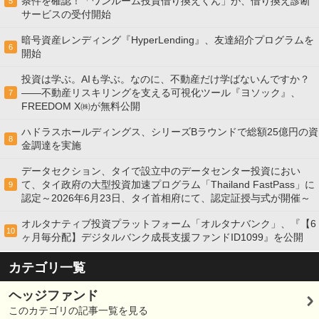
条件を確認！「ワンルーム投資借り換えくん」が、借り換え診断
5
サービスの受付開始
暗号資産レンディング『HyperLending』、友達紹介プログラムを
6
開始
投資は学ぶ。AIも学ぶ。なのに、不動産だけ学ばないんですか？
——不動産リスキリングを支える可視化ツール『ヨソック』、
7
FREEDOM X㈱が無料公開
ハドラスホールディングス、シリーズBラウンドで総額25億円の資
8
金調達を実施
データセクション、タイで設立中のデータセンター投資におい
て、タイ政府の大型投資加速プログラム「Thailand FastPass」に
9
認定～2026年6月23日、タイ首相府にて、認定証授与式が開催～
オルタナティブ投資プラットフォーム「オルタナバンク」、『【6
10
ヶ月毎分配】デジタルバンク成長支援ファンドID1099』を公開
カテゴリ一覧
ヘッジファンド
このカテゴリの記事一覧を見る