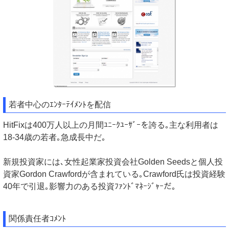
若者中心のｴﾝﾀｰﾃｲﾒﾝﾄを配信
HitFixは400万人以上の月間ﾕﾆｰｸﾕｰｻﾞｰを誇る｡主な利用者は
18-34歳の若者｡急成長中だ｡
新規投資家には､女性起業家投資会社Golden Seedsと個人投
資家Gordon Crawfordが含まれている｡Crawford氏は投資経験
40年で引退｡影響力のある投資ﾌｧﾝﾄﾞﾏﾈｰｼﾞｬｰだ｡
関係責任者ｺﾒﾝﾄ