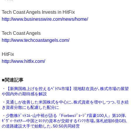
Tech Coast Angels Invests in HitFix
http://www.businesswire.com/news/home/
Tech Coast Angels
http://www.techcoastangels.com/
HitFix
http://www.hitfix.com/
■関連記事
・【新興国格上げを控えるﾍﾞﾄﾅﾑ市場】現地駐在員が､株式市場の展望
や国内外の期待感を解説
・見通しが改善した米国株式を中心に､株式資産を増やしつつ､引き続
き資産分散にも配慮した配分に
・少数株ﾄﾞｯﾄｺﾑ･山中裕が語る『Forbesｼﾞｮｰｼﾞｱ富豪100人』第10弾､
ｷﾞｳﾞｨ･ﾁｮﾁｱ―中国とﾛｼｱの資本が交錯するｲﾝﾌﾗ市場｡落札総額6億GEL
の道路建設大手で始動した､50:50共同経営