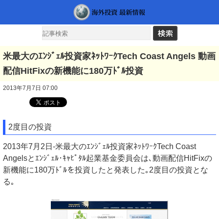
米最大のｴﾝｼﾞｪﾙ投資家ﾈｯﾄﾜｰｸTech Coast Angels 動画
配信HitFixの新機能に180万ﾄﾞﾙ投資
2013年7月7日 07:00
2度目の投資
2013年7月2日-米最大のｴﾝｼﾞｪﾙ投資家ﾈｯﾄﾜｰｸTech Coast
Angelsとｴﾝｼﾞｪﾙ･ｷｬﾋﾟﾀﾙ起業基金委員会は､動画配信HitFixの
新機能に180万ﾄﾞﾙを投資したと発表した｡2度目の投資とな
る｡