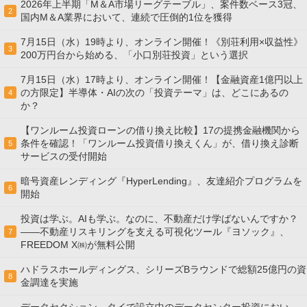
2026年上半期「M＆A市場リーグテーブル」、案件数ベース3冠、
2
国内M＆A業界において、連続で圧倒的1位を獲得
7月15日（水）19時より、オンライン開催！《別荘利用×収益性》
3
200万円台から始める、「小口別荘投資」という選択
7月15日（水）17時より、オンライン開催！【金融資産1億円以上
の方限定】半導体・AIの次の「投資テーマ」は、どこにあるの
4
か？
【ワンルーム投資ローンの借り換え比較】17の提携金融機関から
条件を確認！「ワンルーム投資借り換えくん」が、借り換え診断
5
サービスの受付開始
暗号資産レンディング『HyperLending』、友達紹介プログラムを
6
開始
投資は学ぶ。AIも学ぶ。なのに、不動産だけ学ばないんですか？
——不動産リスキリングを支える可視化ツール『ヨソック』、
7
FREEDOM X㈱が無料公開
ハドラスホールディングス、シリーズBラウンドで総額25億円の資
8
金調達を実施