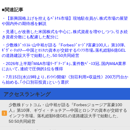
■関連記事
・【新興国格上げを控えるﾍﾞﾄﾅﾑ市場】現地駐在員が､株式市場の展望
や国内外の期待感を解説
・見通しが改善した米国株式を中心に､株式資産を増やしつつ､引き続
き資産分散にも配慮した配分に
・少数株ﾄﾞｯﾄｺﾑ･山中裕が語る『Forbesｼﾞｮｰｼﾞｱ富豪100人』第10弾､
ｷﾞｳﾞｨ･ﾁｮﾁｱ―中国とﾛｼｱの資本が交錯するｲﾝﾌﾗ市場｡落札総額6億GEL
の道路建設大手で始動した､50:50共同経営
・2026年上半期｢M&A市場ﾘｰｸﾞﾃｰﾌﾞﾙ｣､案件数ﾍﾞｰｽ3冠､国内M&A業界
において､連続で圧倒的1位を獲得
・7月15日(水)19時より､ｵﾝﾗｲﾝ開催!《別荘利用×収益性》200万円台か
ら始める､｢小口別荘投資｣という選択
アクセスランキング
少数株ドットコム・山中裕が語る『Forbesジョージア富豪100
人』第10弾、ギヴィ・チョチア―中国とロシアの資本が交錯する
1
インフラ市場。落札総額6億GELの道路建設大手で始動した、
50:50共同経営