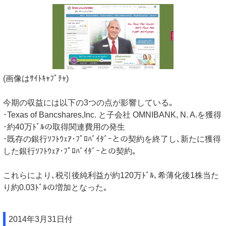
(画像はｻｲﾄｷｬﾌﾟﾁｬ)
今期の収益には以下の3つの点が影響している｡
･Texas of Bancshares,Inc. と子会社 OMNIBANK, N. A.を獲得
･約40万ﾄﾞﾙの取得関連費用の発生
･既存の銀行ｿﾌﾄｳｪｱ･ﾌﾟﾛﾊﾞｲﾀﾞｰとの契約を終了し､新たに獲得
した銀行ｿﾌﾄｳｪｱ･ﾌﾟﾛﾊﾞｲﾀﾞｰとの契約｡
これらにより､税引後純利益が約120万ﾄﾞﾙ､希薄化後1株当た
り約0.03ﾄﾞﾙの増加となった｡
2014年3月31日付