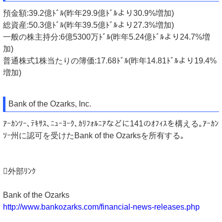
預金額:39.2億ﾄﾞﾙ(昨年29.9億ﾄﾞﾙより30.9%増加)
総資産:50.3億ﾄﾞﾙ(昨年39.5億ﾄﾞﾙより27.3%増加)
一般の株主持分:6億5300万ﾄﾞﾙ(昨年5.24億ﾄﾞﾙより24.7%増
加)
普通株式1株当たりの簿価:17.68ﾄﾞﾙ(昨年14.81ﾄﾞﾙより19.4%
増加)
Bank of the Ozarks, Inc.
ｱｰｶﾝｿｰ､ﾃｷｻｽ､ﾆｭｰﾖｰｸ､ｶﾘﾌｫﾙﾆｱなどに141のｵﾌｨｽを構える｡ｱｰｶﾝ
ｿｰ州に認可を受けたBank of the Ozarksを所有する｡
外部ﾘﾝｸ
Bank of the Ozarks
http://www.bankozarks.com/financial-news-releases.php