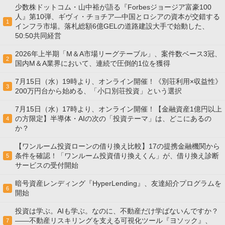
少数株ドットコム・山中裕が語る『Forbesジョージア富豪100
人』第10弾、ギヴィ・チョチア―中国とロシアの資本が交錯する
1
インフラ市場。落札総額6億GELの道路建設大手で始動した、
50:50共同経営
2026年上半期「M＆A市場リーグテーブル」、案件数ベース3冠、
2
国内M＆A業界において、連続で圧倒的1位を獲得
7月15日（水）19時より、オンライン開催！《別荘利用×収益性》
3
200万円台から始める、「小口別荘投資」という選択
7月15日（水）17時より、オンライン開催！【金融資産1億円以上
の方限定】半導体・AIの次の「投資テーマ」は、どこにあるの
4
か？
【ワンルーム投資ローンの借り換え比較】17の提携金融機関から
条件を確認！「ワンルーム投資借り換えくん」が、借り換え診断
5
サービスの受付開始
暗号資産レンディング『HyperLending』、友達紹介プログラムを
6
開始
投資は学ぶ。AIも学ぶ。なのに、不動産だけ学ばないんですか？
——不動産リスキリングを支える可視化ツール『ヨソック』、
7