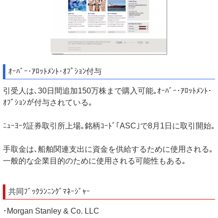
ｵｰﾊﾞｰ･ｱﾛｯﾄﾒﾝﾄ･ｵﾌﾟｼｮﾝ付与
引受人は､30日間追加150万株まで購入可能｡ｵｰﾊﾞｰ･ｱﾛｯﾄﾒﾝﾄ･
ｵﾌﾟｼｮﾝが付与されている｡
ﾆｭｰﾖｰｸ証券取引所上場｡銘柄ｺｰﾄﾞ｢ASC｣で8月1日に取引開始｡
手取金は､​​船舶関連支出に資金を供給するために使用される｡
一般的な企業目的のために使用される可能性もある｡
共同ﾌﾞｯｸﾗﾝﾆﾝｸﾞﾏﾈｰｼﾞｬｰ
･Morgan Stanley & Co. LLC