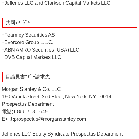
･Jefferies LLC and Clarkson Capital Markets LLC
共同ﾏﾈｰｼﾞｬｰ
･Fearnley Securities AS
･Evercore Group L.L.C.
･ABN AMRO Securities (USA) LLC
･DVB Capital Markets LLC
目論見書ｺﾋﾟｰ請求先
Morgan Stanley & Co. LLC
180 Varick Street, 2nd Floor, New York, NY 10014
Prospectus Department
電話;1 866 718-1649
Eﾒｰﾙ;prospectus@morganstanley.com
Jefferies LLC Equity Syndicate Prospectus Department