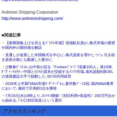
Ardmore Shipping Corporation
http://www.ardmoreshipping.com/
■関連記事
・【新興国格上げを控えるﾍﾞﾄﾅﾑ市場】現地駐在員が､株式市場の展望
や国内外の期待感を解説
・見通しが改善した米国株式を中心に､株式資産を増やしつつ､引き続
き資産分散にも配慮した配分に
・少数株ﾄﾞｯﾄｺﾑ･山中裕が語る『Forbesｼﾞｮｰｼﾞｱ富豪100人』第10弾､
ｷﾞｳﾞｨ･ﾁｮﾁｱ―中国とﾛｼｱの資本が交錯するｲﾝﾌﾗ市場｡落札総額6億GEL
の道路建設大手で始動した､50:50共同経営
・2026年上半期｢M&A市場ﾘｰｸﾞﾃｰﾌﾞﾙ｣､案件数ﾍﾞｰｽ3冠､国内M&A業界
において､連続で圧倒的1位を獲得
・7月15日(水)19時より､ｵﾝﾗｲﾝ開催!《別荘利用×収益性》200万円台か
ら始める､｢小口別荘投資｣という選択
アクセスランキング