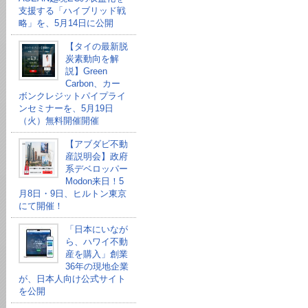
支援する「ハイブリッド戦
略」を、5月14日に公開
【タイの最新脱
炭素動向を解
説】Green
Carbon、カー
ボンクレジットパイプライ
ンセミナーを、5月19日
（火）無料開催開催
【アブダビ不動
産説明会】政府
系デベロッパー
Modon来日！5
月8日・9日、ヒルトン東京
にて開催！
「日本にいなが
ら、ハワイ不動
産を購入」創業
36年の現地企業
が、日本人向け公式サイト
を公開