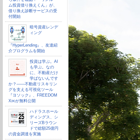
ム投資借り換えくん」が、
借り換え診断サービスの受
付開始
暗号資産レンデ
ィング
『HyperLending』、友達紹
介プログラムを開始
投資は学ぶ。AI
も学ぶ。なの
に、不動産だけ
学ばないんです
か？——不動産リスキリン
グを支える可視化ツール
『ヨソック』、FREEDOM
X㈱が無料公開
ハドラスホール
ディングス、シ
リーズBラウン
ドで総額25億円
の資金調達を実施