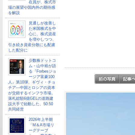
在員が、株式市
場の展望や国内外の期待感
を解説
見通しが改善し
た米国株式を中
心に、株式資産
を増やしつつ、
引き続き資産分散にも配慮
した配分に
少数株ドットコ
ム・山中裕が語
る『Forbesジョ
ージア富豪100
人』第10弾、ギヴィ・チョ
チア―中国とロシアの資本
が交錯するインフラ市場。
落札総額6億GELの道路建
設大手で始動した、50:50
共同経営
2026年上半期
「M＆A市場リ
ーグテーブ