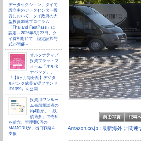
データセクション、タイで
設立中のデータセンター投
資において、タイ政府の大
型投資加速プログラム
「Thailand FastPass」に
認定～2026年6月23日、タ
イ首相府にて、認定証授与
式が開催～
オルタナティブ
投資プラットフ
ォーム「オルタ
ナバンク」、
『【6ヶ月毎分配】デジタ
ルバンク成長支援ファンド
ID1099』を公開
投資用ワンルー
ム売却相談者の
約4割が、「残
債過多」で売却
を断念。管理費0円の
Amazon.co.jp : 最新海外 に
MAMORUが、出口戦略を
支援