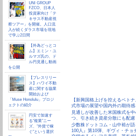
UNI GROUP
FZCO、日本人
投資家向け「テ
キサス不動産視
察ツアー」を開催。人口流
入が続くダラス市場を現地
で学ぶ2日間
【外為どっとコ
ム】エミン・ユ
ルマズ氏の、ド
ル円見通し動画
を公開
【プレスリリー
ス】ハワイ不動
産に関する協業
開始および
「Muse Honolulu」プロジ
【新興国格上げを控えるベトナ
ェクトの紹介
式市場の展望や国内外の期待感
見通しが改善した米国株式を中
円安で加速す
つ、引き続き資産分散にも配慮
る“複業”ニー
少数株ドットコム・山中裕が語る
ズ、“外貨で稼
100人』第10弾、ギヴィ・チ
ぐ”という選択