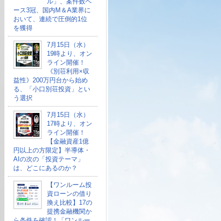
ル」、案件数ベ
ース3冠、国内M＆A業界に
おいて、連続で圧倒的1位
を獲得
7月15日（水）
19時より、オン
ライン開催！
《別荘利用×収
益性》200万円台から始め
る、「小口別荘投資」とい
う選択
7月15日（水）
17時より、オン
ライン開催！
【金融資産1億
円以上の方限定】半導体・
AIの次の「投資テーマ」
は、どこにあるのか？
【ワンルーム投
資ローンの借り
換え比較】17の
提携金融機関か
ら条件を確認！「ワンルー