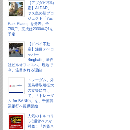
【アブダビ不動
産】ALDAR、
ヤス島の新プロ
ジェクト「Yas
Park Place」を発表。全
780戸、完成は2030年Q1を
予定
【ドバイ不動
産】注目デベロ
ッパー
Binghatti、新自
社ビルオフィスへ。現地で
今、注目される理由
トレーダム、外
国為替取引拡大
の支援に向け
て、『トレーダ
ム for BANKs』を、千葉興
業銀行へ提供開始
人気のトルコリ
ラ3通貨ペアが
対象！『外貨ネ