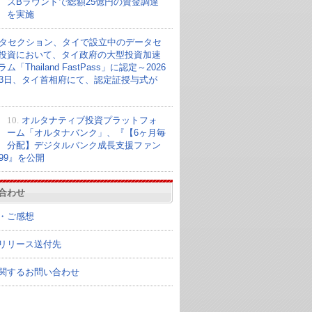
ズBラウンドで総額25億円の資金調達
を実施
タセクション、タイで設立中のデータセ
投資において、タイ政府の大型投資加速
ム「Thailand FastPass」に認定～2026
23日、タイ首相府にて、認定証授与式が
10.
オルタナティブ投資プラットフォ
ーム「オルタナバンク」、『【6ヶ月毎
分配】デジタルバンク成長支援ファン
099』を公開
合わせ
・ご感想
リリース送付先
関するお問い合わせ