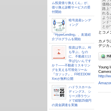
ム投資借り換えくん」が、
価格
借り換え診断サービスの受
路上
付開始
れる
よう
暗号資産レンデ
ンド
ィング
とが
とコメ
『HyperLending』、友達紹
介プログラムを開始
カメラ
デジカ
投資は学ぶ。AI
も学ぶ。なの
に、不動産だけ
学ばないんです
か？——不動産リスキリン
Young I
グを支える可視化ツール
Camer
『ヨソック』、FREEDOM
http://
X㈱が無料公開
Amazo
ハドラスホール
ディングス、シ
リーズBラウン
ドで総額25億円
の資金調達を実施