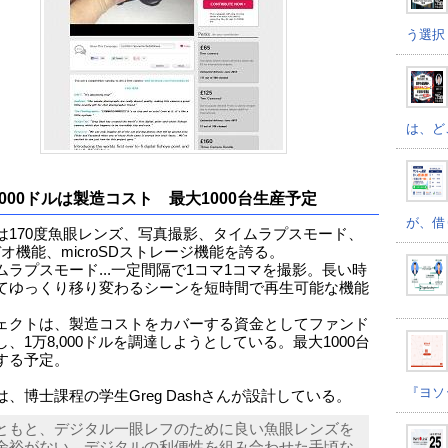
う選択
は、ど
8000ドルは製造コスト 最大1000台生産予定
が、借
は170度魚眼レンズ、写真撮影、タイムラプスモード、
デオ機能、microSDストレージ機能を誇る。
ムラプスモード...一定間隔で1コマ1コマを撮影。長い時
てゆっくり移り変わるシーンを短時間で再生可能な機能
ェクトは、製造コストをカバーする資金としてファンド
、1万8,000ドルを調達しようとしている。最大1000台
する予定。
『ヨソ
は、博士課程の学生Greg Dashさんが設計している。
ともと、デジタル一眼レフのために良い魚眼レンズを
余裕がない。デジタルの利便性を組み合わせた手頃な