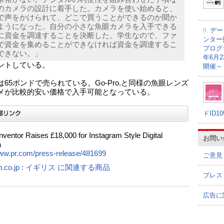
のカメラの設計に着手した。カメラを使い始めると、
で声をかけられて、どこで買うことができるのか聞か
ようになった。自分の小さな魚眼カメラを入手できる
9.
デー
に資金を調達することを決断した。学生なので、ファ
ンター
で資金を集めることができなければ資金を調達するこ
プログラ
できない。」
年6月
ントしている。
開催～
は65ポンドで売られている。Go-Pro.と同様の魚眼レンズ
メが比較的安い価格で入手可能となっている。
ドID1
nventor Raises £18,000 for Instagram Style Digital
お問い
a
www.pr.com/press-release/481699
ご意見
n.co.jp : イギリス に関連する商品
プレス
広告に