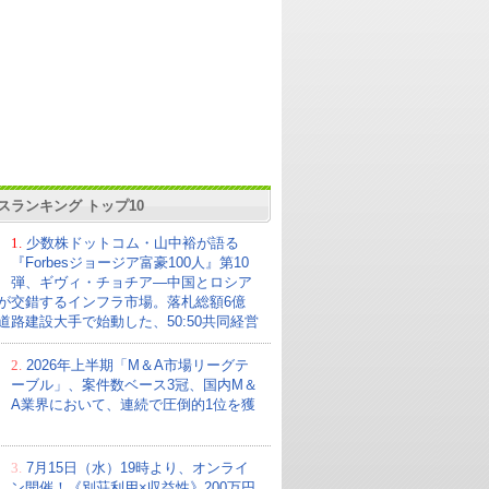
スランキング トップ10
1.
少数株ドットコム・山中裕が語る
『Forbesジョージア富豪100人』第10
弾、ギヴィ・チョチア―中国とロシア
が交錯するインフラ市場。落札総額6億
の道路建設大手で始動した、50:50共同経営
2.
2026年上半期「M＆A市場リーグテ
ーブル」、案件数ベース3冠、国内M＆
A業界において、連続で圧倒的1位を獲
3.
7月15日（水）19時より、オンライ
ン開催！《別荘利用×収益性》200万円