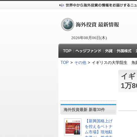
2026年08月06日(木)
TOP
>
その他
>
イギリスの大学院生 魚眼
イギ
1万
海外投資最新 新着30件
【新興国格上げ
を控えるベトナ
ム市場】現地駐