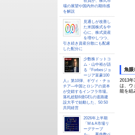
在員が、株式市
場の展望や国内外の期待感
を解説
見通しが改善し
た米国株式を中
心に、株式資産
を増やしつつ、
引き続き資産分散にも配慮
した配分に
少数株ドットコ
ム・山中裕が語
魚眼
る『Forbesジョ
ージア富豪100
2013
人』第10弾、ギヴィ・チョ
は、ウ
チア―中国とロシアの資本
能を組
が交錯するインフラ市場。
落札総額6億GELの道路建
設大手で始動した、50:50
共同経営
2026年上半期
「M＆A市場リ
ーグテーブ
ル」、案件数ベ