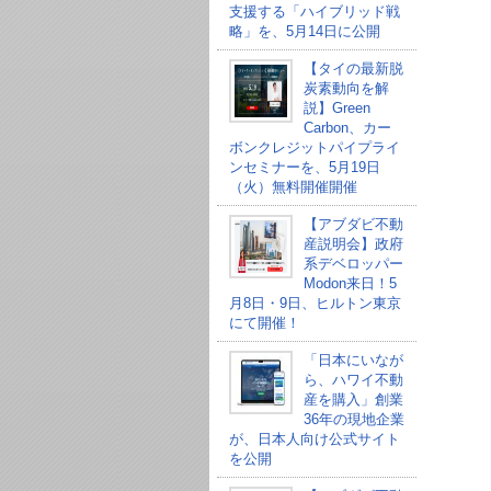
支援する「ハイブリッド戦
略」を、5月14日に公開
【タイの最新脱
炭素動向を解
説】Green
Carbon、カー
ボンクレジットパイプライ
ンセミナーを、5月19日
（火）無料開催開催
【アブダビ不動
産説明会】政府
系デベロッパー
Modon来日！5
月8日・9日、ヒルトン東京
にて開催！
「日本にいなが
ら、ハワイ不動
産を購入」創業
36年の現地企業
が、日本人向け公式サイト
を公開