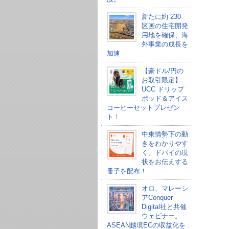
新たに約 230
区画の住宅開発
用地を確保、海
外事業の成長を
加速
【豪ドル/円の
お取引限定】
UCC ドリップ
ポッド＆アイス
コーヒーセットプレゼン
ト！
中東情勢下の動
きをわかりやす
く。ドバイの現
状をお伝えする
冊子を配布！
オロ、マレーシ
アConquer
Digital社と共催
ウェビナー。
ASEAN越境ECの収益化を