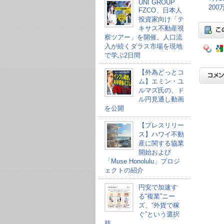
UNI GROUP
20
FZCO、日本人
投資家向け「テ
キサス不動産視
察ツアー」を開催。人口流
入が続くダラス市場を現地
で学ぶ2日間
【外為どっとコ
ム】エミン・ユ
ルマズ氏の、ド
ル円見通し動画
を公開
【プレスリリー
ス】ハワイ不動
産に関する協業
開始および
「Muse Honolulu」プロジ
ェクトの紹介
円安で加速す
る“複業”ニー
ズ、“外貨で稼
ぐ”という選択
肢。