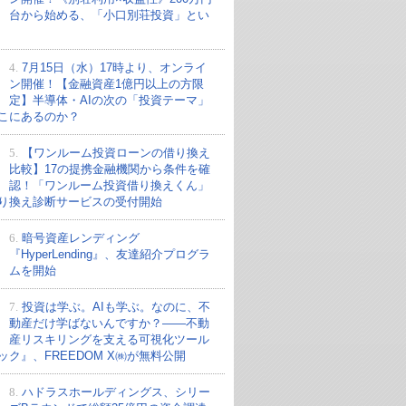
台から始める、「小口別荘投資」とい
4.
7月15日（水）17時より、オンライ
ン開催！【金融資産1億円以上の方限
定】半導体・AIの次の「投資テーマ」
こにあるのか？
5.
【ワンルーム投資ローンの借り換え
比較】17の提携金融機関から条件を確
認！「ワンルーム投資借り換えくん」
り換え診断サービスの受付開始
6.
暗号資産レンディング
『HyperLending』、友達紹介プログラ
ムを開始
7.
投資は学ぶ。AIも学ぶ。なのに、不
動産だけ学ばないんですか？——不動
産リスキリングを支える可視化ツール
ック』、FREEDOM X㈱が無料公開
8.
ハドラスホールディングス、シリー