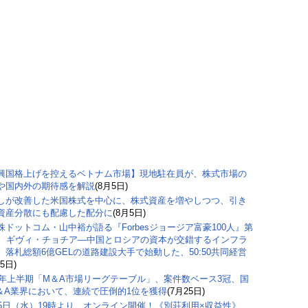
興国格上げを控えるベトナム市場】現地駐在員が、株式市場の
や国内外の期待感を解説
(8月5日)
しが改善した米国株式を中心に、株式資産を増やしつつ、引き
資産分散にも配慮した配分に
(8月5日)
株ドットコム・山中裕が語る『Forbesジョージア富豪100人』第
弾、ギヴィ・チョチア―中国とロシアの資本が交錯するインフラ
。落札総額6億GELの道路建設大手で始動した、50:50共同経営
5日)
26年上半期「M＆A市場リーグテーブル」、案件数ベース3冠、国
＆A業界において、連続で圧倒的1位を獲得
(7月25日)
15日（水）19時より、オンライン開催！《別荘利用×収益性》