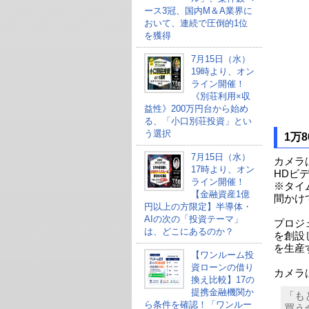
ース3冠、国内M＆A業界に
おいて、連続で圧倒的1位
を獲得
7月15日（水）
19時より、オン
ライン開催！
《別荘利用×収
益性》200万円台から始め
る、「小口別荘投資」とい
う選択
1万
7月15日（水）
カメラ
17時より、オン
HDビ
ライン開催！
※タイ
【金融資産1億
間かけ
円以上の方限定】半導体・
AIの次の「投資テーマ」
プロジ
は、どこにあるのか？
を創設し
を生産
【ワンルーム投
資ローンの借り
カメラ
換え比較】17の
提携金融機関か
「も
ら条件を確認！「ワンルー
買う