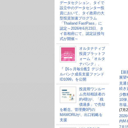
データセクション、タイで
設立中のデータセンター投
資において、タイ政府の大
型投資加速プログラム
「Thailand FastPass」に
認定～2026年6月23日、タ
イ首相府にて、認定証授与
式が開催～
オルタナティブ
投資プラットフ
ォーム「オルタ
ナバンク」、
『【6ヶ月毎分配】デジタ
【新
ルバンク成長支援ファンド
展望
ID1099』を公開
見通
続き
投資用ワンルー
ム売却相談者の
少数
約4割が、「残
10
債過多」で売却
市場
を断念。管理費0円の
(7月2
MAMORUが、出口戦略を
20
支援
内M
7月