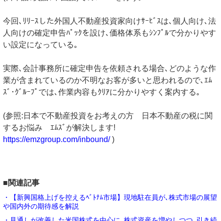
今回､ﾘﾘｰｽした外国人不動産投資家向けｻｰﾋﾞｽは､個人向け､法
人向けの確定申告ﾊﾟｯｸを設け､価格体系もｼﾝﾌﾟﾙで分かりやす
い設定になっている｡
実際､会計事務所に確定申告を依頼される場合､どのような作
業が含まれているのか不明なお客が多いと思われるので､ｴﾑ
ｽﾞ･ｸﾞﾙｰﾌﾟでは､作業内容もｸﾘｱに分かりやすく案内する｡
(参照:日本で不動産投資をお考えの方 日本不動産の税に関
するお悩み ｴﾑｽﾞが解決します!
https://emzgroup.com/inbound/
)
■関連記事
・【新興国格上げを控えるﾍﾞﾄﾅﾑ市場】現地駐在員が､株式市場の展望
や国内外の期待感を解説
・見通しが改善した米国株式を中心に､株式資産を増やしつつ､引き続