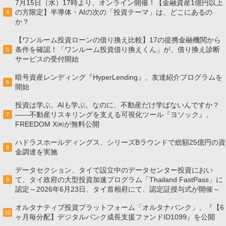
7月15日（水）17時より、オンライン開催！【金融資産1億円以上
の方限定】半導体・AIの次の「投資テーマ」は、どこにあるの
4
か？
【ワンルーム投資ローンの借り換え比較】17の提携金融機関から
条件を確認！「ワンルーム投資借り換えくん」が、借り換え診断
5
サービスの受付開始
暗号資産レンディング『HyperLending』、友達紹介プログラムを
6
開始
投資は学ぶ。AIも学ぶ。なのに、不動産だけ学ばないんですか？
——不動産リスキリングを支える可視化ツール『ヨソック』、
7
FREEDOM X㈱が無料公開
ハドラスホールディングス、シリーズBラウンドで総額25億円の資
8
金調達を実施
データセクション、タイで設立中のデータセンター投資におい
て、タイ政府の大型投資加速プログラム「Thailand FastPass」に
9
認定～2026年6月23日、タイ首相府にて、認定証授与式が開催～
オルタナティブ投資プラットフォーム「オルタナバンク」、『【6
10
ヶ月毎分配】デジタルバンク成長支援ファンドID1099』を公開