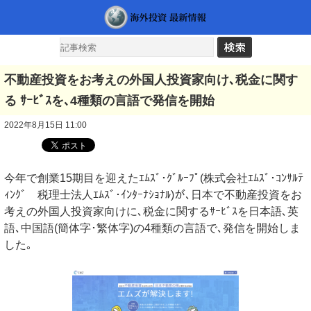
不動産投資をお考えの外国人投資家向け､税金に関す
る ｻｰﾋﾞｽを､4種類の言語で発信を開始
2022年8月15日 11:00
今年で創業15期目を迎えたｴﾑｽﾞ･ｸﾞﾙｰﾌﾟ(株式会社ｴﾑｽﾞ･ｺﾝｻﾙﾃ
ｨﾝｸﾞ 税理士法人ｴﾑｽﾞ･ｲﾝﾀｰﾅｼｮﾅﾙ)が､日本で不動産投資をお
考えの外国人投資家向けに､税金に関するｻｰﾋﾞｽを日本語､英
語､中国語(簡体字･繁体字)の4種類の言語で､発信を開始しま
した｡