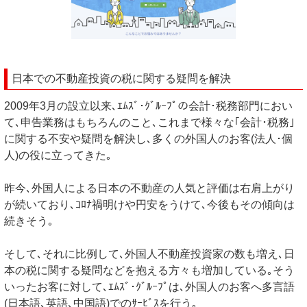
日本での不動産投資の税に関する疑問を解決
2009年3月の設立以来､ｴﾑｽﾞ･ｸﾞﾙｰﾌﾟの会計･税務部門におい
て､申告業務はもちろんのこと､これまで様々な｢会計･税務｣
に関する不安や疑問を解決し､多くの外国人のお客(法人･個
人)の役に立ってきた｡
昨今､外国人による日本の不動産の人気と評価は右肩上がり
が続いており､ｺﾛﾅ禍明けや円安をうけて､今後もその傾向は
続きそう｡
そして､それに比例して､外国人不動産投資家の数も増え､日
本の税に関する疑問などを抱える方々も増加している｡そう
いったお客に対して､ｴﾑｽﾞ･ｸﾞﾙｰﾌﾟは､外国人のお客へ多言語
(日本語､英語､中国語)でのｻｰﾋﾞｽを行う｡