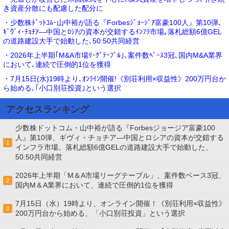
き資産分散にも配慮した配分に
・少数株ﾄﾞｯﾄｺﾑ･山中裕が語る『Forbesｼﾞｮｰｼﾞｱ富豪100人』第10弾､
ｷﾞｳﾞｨ･ﾁｮﾁｱ―中国とﾛｼｱの資本が交錯するｲﾝﾌﾗ市場｡落札総額6億GEL
の道路建設大手で始動した､50:50共同経営
・2026年上半期｢M&A市場ﾘｰｸﾞﾃｰﾌﾞﾙ｣､案件数ﾍﾞｰｽ3冠､国内M&A業界
において､連続で圧倒的1位を獲得
・7月15日(水)19時より､ｵﾝﾗｲﾝ開催!《別荘利用×収益性》200万円台か
ら始める､｢小口別荘投資｣という選択
アクセスランキング
少数株ドットコム・山中裕が語る『Forbesジョージア富豪100
人』第10弾、ギヴィ・チョチア―中国とロシアの資本が交錯する
1
インフラ市場。落札総額6億GELの道路建設大手で始動した、
50:50共同経営
2026年上半期「M＆A市場リーグテーブル」、案件数ベース3冠、
2
国内M＆A業界において、連続で圧倒的1位を獲得
7月15日（水）19時より、オンライン開催！《別荘利用×収益性》
3
200万円台から始める、「小口別荘投資」という選択