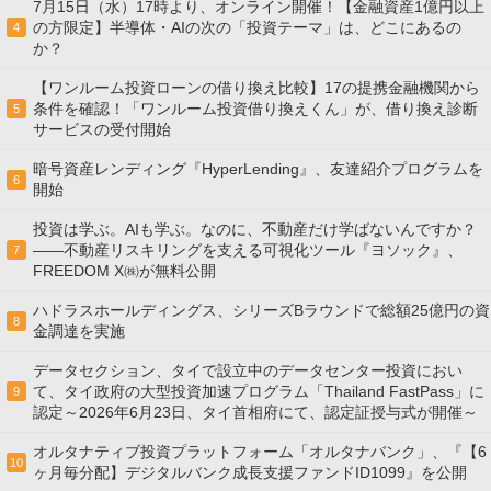
7月15日（水）17時より、オンライン開催！【金融資産1億円以上
の方限定】半導体・AIの次の「投資テーマ」は、どこにあるの
4
か？
【ワンルーム投資ローンの借り換え比較】17の提携金融機関から
条件を確認！「ワンルーム投資借り換えくん」が、借り換え診断
5
サービスの受付開始
暗号資産レンディング『HyperLending』、友達紹介プログラムを
6
開始
投資は学ぶ。AIも学ぶ。なのに、不動産だけ学ばないんですか？
——不動産リスキリングを支える可視化ツール『ヨソック』、
7
FREEDOM X㈱が無料公開
ハドラスホールディングス、シリーズBラウンドで総額25億円の資
8
金調達を実施
データセクション、タイで設立中のデータセンター投資におい
て、タイ政府の大型投資加速プログラム「Thailand FastPass」に
9
認定～2026年6月23日、タイ首相府にて、認定証授与式が開催～
オルタナティブ投資プラットフォーム「オルタナバンク」、『【6
10
ヶ月毎分配】デジタルバンク成長支援ファンドID1099』を公開