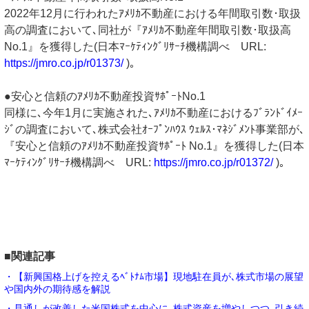
2022年12月に行われたｱﾒﾘｶ不動産における年間取引数･取扱
高の調査において､同社が『ｱﾒﾘｶ不動産年間取引数･取扱高
No.1』を獲得した(日本ﾏｰｹﾃｨﾝｸﾞﾘｻｰﾁ機構調べ URL:
https://jmro.co.jp/r01373/
)｡
●安心と信頼のｱﾒﾘｶ不動産投資ｻﾎﾟｰﾄNo.1
同様に､今年1月に実施された､ｱﾒﾘｶ不動産におけるﾌﾞﾗﾝﾄﾞｲﾒｰ
ｼﾞの調査において､株式会社ｵｰﾌﾟﾝﾊｳｽ ｳｪﾙｽ･ﾏﾈｼﾞﾒﾝﾄ事業部が､
『安心と信頼のｱﾒﾘｶ不動産投資ｻﾎﾟｰﾄ No.1』を獲得した(日本
ﾏｰｹﾃｨﾝｸﾞﾘｻｰﾁ機構調べ URL:
https://jmro.co.jp/r01372/
)｡
■関連記事
・【新興国格上げを控えるﾍﾞﾄﾅﾑ市場】現地駐在員が､株式市場の展望
や国内外の期待感を解説
・見通しが改善した米国株式を中心に､株式資産を増やしつつ､引き続