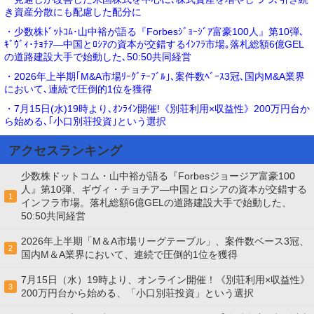
き資産分散にも配慮した配分に
・少数株ﾄﾞｯﾄｺﾑ･山中裕が語る『Forbesｼﾞｮｰｼﾞｱ富豪100人』第10弾､
ｷﾞｳﾞｨ･ﾁｮﾁｱ―中国とﾛｼｱの資本が交錯するｲﾝﾌﾗ市場｡落札総額6億GEL
の道路建設大手で始動した､50:50共同経営
・2026年上半期｢M&A市場ﾘｰｸﾞﾃｰﾌﾞﾙ｣､案件数ﾍﾞｰｽ3冠､国内M&A業界
において､連続で圧倒的1位を獲得
・7月15日(水)19時より､ｵﾝﾗｲﾝ開催!《別荘利用×収益性》200万円台か
ら始める､｢小口別荘投資｣という選択
アクセスランキング
少数株ドットコム・山中裕が語る『Forbesジョージア富豪100
人』第10弾、ギヴィ・チョチア―中国とロシアの資本が交錯する
1
インフラ市場。落札総額6億GELの道路建設大手で始動した、
50:50共同経営
2026年上半期「M＆A市場リーグテーブル」、案件数ベース3冠、
2
国内M＆A業界において、連続で圧倒的1位を獲得
7月15日（水）19時より、オンライン開催！《別荘利用×収益性》
3
200万円台から始める、「小口別荘投資」という選択