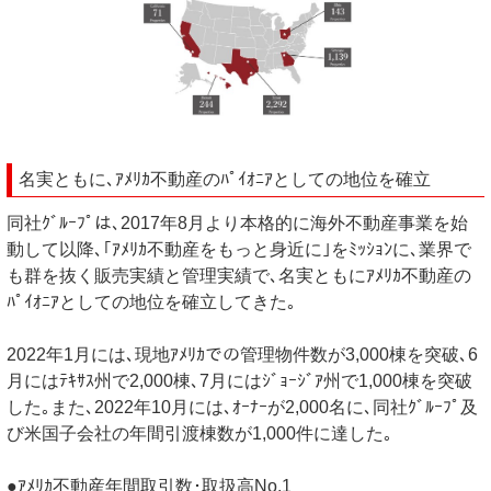
名実ともに､ｱﾒﾘｶ不動産のﾊﾟｲｵﾆｱとしての地位を確立
同社ｸﾞﾙｰﾌﾟは､2017年8月より本格的に海外不動産事業を始
動して以降､｢ｱﾒﾘｶ不動産をもっと身近に｣をﾐｯｼｮﾝに､業界で
も群を抜く販売実績と管理実績で､名実ともにｱﾒﾘｶ不動産の
ﾊﾟｲｵﾆｱとしての地位を確立してきた｡
2022年1月には､現地ｱﾒﾘｶでの管理物件数が3,000棟を突破､6
月にはﾃｷｻｽ州で2,000棟､7月にはｼﾞｮｰｼﾞｱ州で1,000棟を突破
した｡また､2022年10月には､ｵｰﾅｰが2,000名に､同社ｸﾞﾙｰﾌﾟ及
び米国子会社の年間引渡棟数が1,000件に達した｡
●ｱﾒﾘｶ不動産年間取引数･取扱高No.1