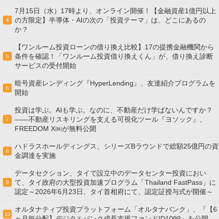
7月15日（水）17時より、オンライン開催！【金融資産1億円以上
の方限定】半導体・AIの次の「投資テーマ」は、どこにあるの
4
か？
【ワンルーム投資ローンの借り換え比較】17の提携金融機関から
条件を確認！「ワンルーム投資借り換えくん」が、借り換え診断
5
サービスの受付開始
暗号資産レンディング『HyperLending』、友達紹介プログラムを
6
開始
投資は学ぶ。AIも学ぶ。なのに、不動産だけ学ばないんですか？
——不動産リスキリングを支える可視化ツール『ヨソック』、
7
FREEDOM X㈱が無料公開
ハドラスホールディングス、シリーズBラウンドで総額25億円の資
8
金調達を実施
データセクション、タイで設立中のデータセンター投資におい
て、タイ政府の大型投資加速プログラム「Thailand FastPass」に
9
認定～2026年6月23日、タイ首相府にて、認定証授与式が開催～
オルタナティブ投資プラットフォーム「オルタナバンク」、『【6
10
ヶ月毎分配】デジタルバンク成長支援ファンドID1099』を公開