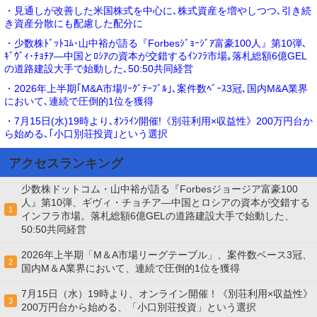
・見通しが改善した米国株式を中心に､株式資産を増やしつつ､引き続
き資産分散にも配慮した配分に
・少数株ﾄﾞｯﾄｺﾑ･山中裕が語る『Forbesｼﾞｮｰｼﾞｱ富豪100人』第10弾､
ｷﾞｳﾞｨ･ﾁｮﾁｱ―中国とﾛｼｱの資本が交錯するｲﾝﾌﾗ市場｡落札総額6億GEL
の道路建設大手で始動した､50:50共同経営
・2026年上半期｢M&A市場ﾘｰｸﾞﾃｰﾌﾞﾙ｣､案件数ﾍﾞｰｽ3冠､国内M&A業界
において､連続で圧倒的1位を獲得
・7月15日(水)19時より､ｵﾝﾗｲﾝ開催!《別荘利用×収益性》200万円台か
ら始める､｢小口別荘投資｣という選択
アクセスランキング
少数株ドットコム・山中裕が語る『Forbesジョージア富豪100
人』第10弾、ギヴィ・チョチア―中国とロシアの資本が交錯する
1
インフラ市場。落札総額6億GELの道路建設大手で始動した、
50:50共同経営
2026年上半期「M＆A市場リーグテーブル」、案件数ベース3冠、
2
国内M＆A業界において、連続で圧倒的1位を獲得
7月15日（水）19時より、オンライン開催！《別荘利用×収益性》
3
200万円台から始める、「小口別荘投資」という選択