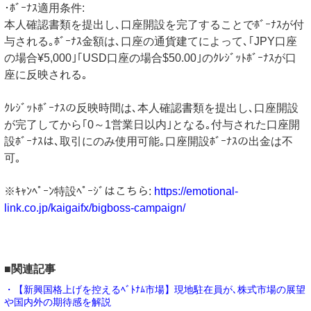
･ﾎﾞｰﾅｽ適用条件:
本人確認書類を提出し､口座開設を完了することでﾎﾞｰﾅｽが付
与される｡ﾎﾞｰﾅｽ金額は､口座の通貨建てによって､｢JPY口座
の場合¥5,000｣｢USD口座の場合$50.00｣のｸﾚｼﾞｯﾄﾎﾞｰﾅｽが口
座に反映される｡
ｸﾚｼﾞｯﾄﾎﾞｰﾅｽの反映時間は､本人確認書類を提出し､口座開設
が完了してから｢0～1営業日以内｣となる｡付与された口座開
設ﾎﾞｰﾅｽは､取引にのみ使用可能｡口座開設ﾎﾞｰﾅｽの出金は不
可｡
※ｷｬﾝﾍﾟｰﾝ特設ﾍﾟｰｼﾞはこちら:
https://emotional-
link.co.jp/kaigaifx/bigboss-campaign/
■関連記事
・【新興国格上げを控えるﾍﾞﾄﾅﾑ市場】現地駐在員が､株式市場の展望
や国内外の期待感を解説