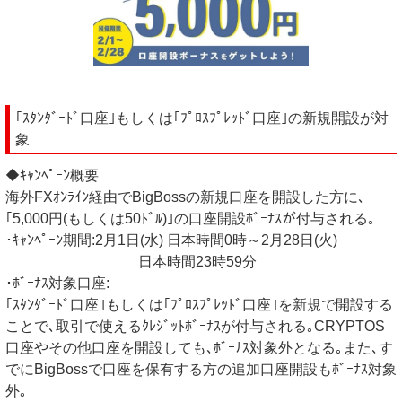
｢ｽﾀﾝﾀﾞｰﾄﾞ口座｣もしくは｢ﾌﾟﾛｽﾌﾟﾚｯﾄﾞ口座｣の新規開設が対
象
◆ｷｬﾝﾍﾟｰﾝ概要
海外FXｵﾝﾗｲﾝ経由でBigBossの新規口座を開設した方に､
｢5,000円(もしくは50ﾄﾞﾙ)｣の口座開設ﾎﾞｰﾅｽが付与される｡
･ｷｬﾝﾍﾟｰﾝ期間:2月1日(水) 日本時間0時～2月28日(火)
日本時間23時59分
･ﾎﾞｰﾅｽ対象口座:
｢ｽﾀﾝﾀﾞｰﾄﾞ口座｣もしくは｢ﾌﾟﾛｽﾌﾟﾚｯﾄﾞ口座｣を新規で開設する
ことで､取引で使えるｸﾚｼﾞｯﾄﾎﾞｰﾅｽが付与される｡CRYPTOS
口座やその他口座を開設しても､ﾎﾞｰﾅｽ対象外となる｡また､す
でにBigBossで口座を保有する方の追加口座開設もﾎﾞｰﾅｽ対象
外｡