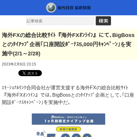
海外FXの総合比較ｻｲﾄ『海外FXｵﾝﾗｲﾝ』にて､BigBoss
とのﾀｲｱｯﾌﾟ企画｢口座開設ﾎﾞｰﾅｽ5,000円ｷｬﾝﾍﾟｰﾝ｣を実
施中(2/1～2/28)
2023年2月6日 23:15
ｴﾓｰｼｮﾅﾙﾘﾝｸ合同会社が運営支援する海外FXの総合比較ｻｲﾄ
『海外FXｵﾝﾗｲﾝ』では､BigBossとのﾀｲｱｯﾌﾟ企画として､｢口座
開設ﾎﾞｰﾅｽｷｬﾝﾍﾟｰﾝ｣を実施中だ｡