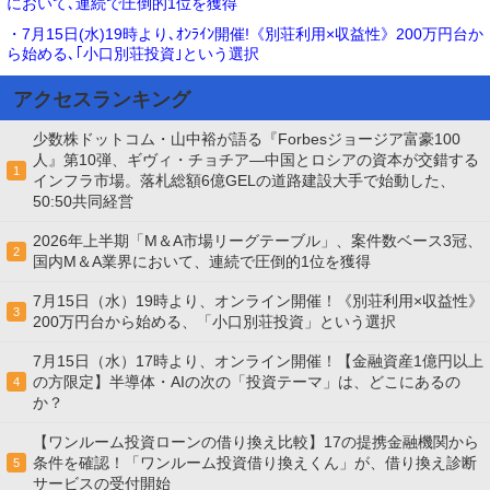
において､連続で圧倒的1位を獲得
・7月15日(水)19時より､ｵﾝﾗｲﾝ開催!《別荘利用×収益性》200万円台か
ら始める､｢小口別荘投資｣という選択
アクセスランキング
少数株ドットコム・山中裕が語る『Forbesジョージア富豪100
人』第10弾、ギヴィ・チョチア―中国とロシアの資本が交錯する
1
インフラ市場。落札総額6億GELの道路建設大手で始動した、
50:50共同経営
2026年上半期「M＆A市場リーグテーブル」、案件数ベース3冠、
2
国内M＆A業界において、連続で圧倒的1位を獲得
7月15日（水）19時より、オンライン開催！《別荘利用×収益性》
3
200万円台から始める、「小口別荘投資」という選択
7月15日（水）17時より、オンライン開催！【金融資産1億円以上
の方限定】半導体・AIの次の「投資テーマ」は、どこにあるの
4
か？
【ワンルーム投資ローンの借り換え比較】17の提携金融機関から
条件を確認！「ワンルーム投資借り換えくん」が、借り換え診断
5
サービスの受付開始