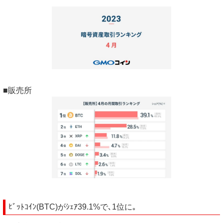
■販売所
ﾋﾞｯﾄｺｲﾝ(BTC)がｼｪｱ39.1%で､1位に｡