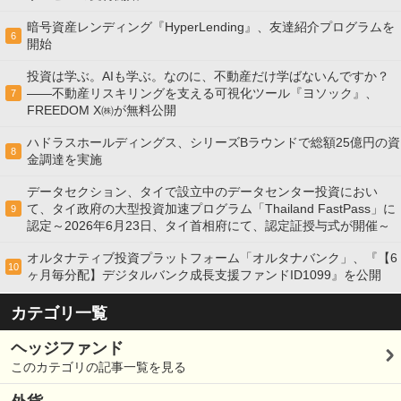
暗号資産レンディング『HyperLending』、友達紹介プログラムを
6
開始
投資は学ぶ。AIも学ぶ。なのに、不動産だけ学ばないんですか？
——不動産リスキリングを支える可視化ツール『ヨソック』、
7
FREEDOM X㈱が無料公開
ハドラスホールディングス、シリーズBラウンドで総額25億円の資
8
金調達を実施
データセクション、タイで設立中のデータセンター投資におい
て、タイ政府の大型投資加速プログラム「Thailand FastPass」に
9
認定～2026年6月23日、タイ首相府にて、認定証授与式が開催～
オルタナティブ投資プラットフォーム「オルタナバンク」、『【6
10
ヶ月毎分配】デジタルバンク成長支援ファンドID1099』を公開
カテゴリ一覧
ヘッジファンド
このカテゴリの記事一覧を見る