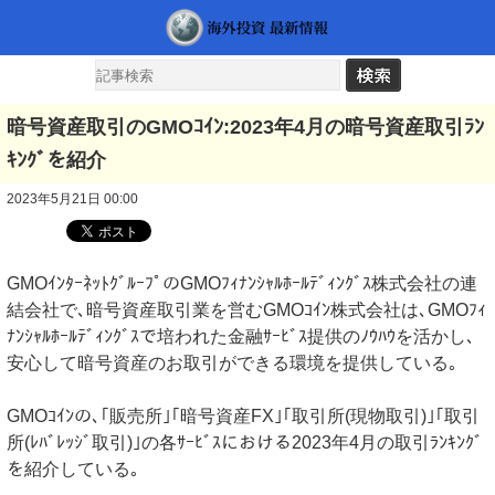
暗号資産取引のGMOｺｲﾝ:2023年4月の暗号資産取引ﾗﾝ
ｷﾝｸﾞを紹介
2023年5月21日 00:00
GMOｲﾝﾀｰﾈｯﾄｸﾞﾙｰﾌﾟのGMOﾌｨﾅﾝｼｬﾙﾎｰﾙﾃﾞｨﾝｸﾞｽ株式会社の連
結会社で､暗号資産取引業を営むGMOｺｲﾝ株式会社は､GMOﾌｨ
ﾅﾝｼｬﾙﾎｰﾙﾃﾞｨﾝｸﾞｽで培われた金融ｻｰﾋﾞｽ提供のﾉｳﾊｳを活かし､
安心して暗号資産のお取引ができる環境を提供している｡
GMOｺｲﾝの､｢販売所｣｢暗号資産FX｣｢取引所(現物取引)｣｢取引
所(ﾚﾊﾞﾚｯｼﾞ取引)｣の各ｻｰﾋﾞｽにおける2023年4月の取引ﾗﾝｷﾝｸﾞ
を紹介している｡