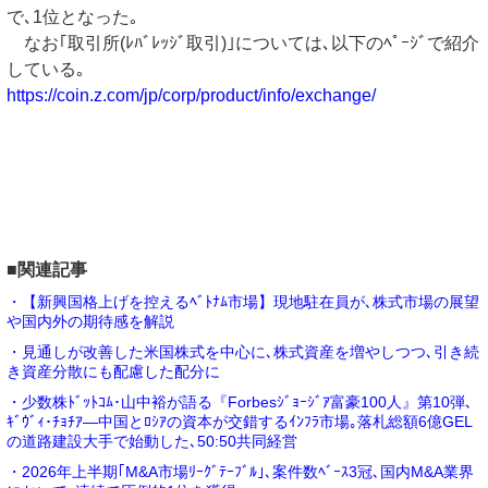
で､1位となった｡
なお｢取引所(ﾚﾊﾞﾚｯｼﾞ取引)｣については､以下のﾍﾟｰｼﾞで紹介
している｡
https://coin.z.com/jp/corp/product/info/exchange/
■関連記事
・【新興国格上げを控えるﾍﾞﾄﾅﾑ市場】現地駐在員が､株式市場の展望
や国内外の期待感を解説
・見通しが改善した米国株式を中心に､株式資産を増やしつつ､引き続
き資産分散にも配慮した配分に
・少数株ﾄﾞｯﾄｺﾑ･山中裕が語る『Forbesｼﾞｮｰｼﾞｱ富豪100人』第10弾､
ｷﾞｳﾞｨ･ﾁｮﾁｱ―中国とﾛｼｱの資本が交錯するｲﾝﾌﾗ市場｡落札総額6億GEL
の道路建設大手で始動した､50:50共同経営
・2026年上半期｢M&A市場ﾘｰｸﾞﾃｰﾌﾞﾙ｣､案件数ﾍﾞｰｽ3冠､国内M&A業界