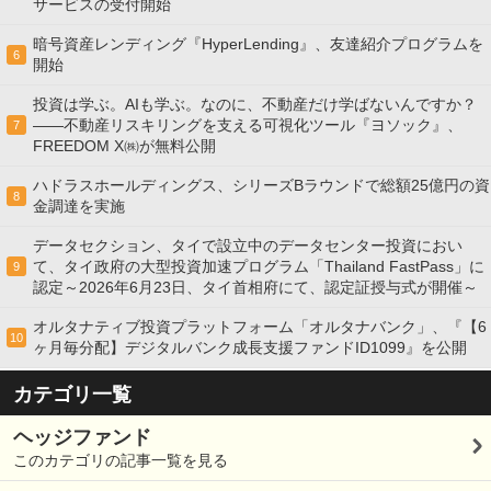
サービスの受付開始
暗号資産レンディング『HyperLending』、友達紹介プログラムを
6
開始
投資は学ぶ。AIも学ぶ。なのに、不動産だけ学ばないんですか？
——不動産リスキリングを支える可視化ツール『ヨソック』、
7
FREEDOM X㈱が無料公開
ハドラスホールディングス、シリーズBラウンドで総額25億円の資
8
金調達を実施
データセクション、タイで設立中のデータセンター投資におい
て、タイ政府の大型投資加速プログラム「Thailand FastPass」に
9
認定～2026年6月23日、タイ首相府にて、認定証授与式が開催～
オルタナティブ投資プラットフォーム「オルタナバンク」、『【6
10
ヶ月毎分配】デジタルバンク成長支援ファンドID1099』を公開
カテゴリ一覧
ヘッジファンド
このカテゴリの記事一覧を見る