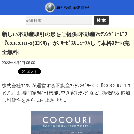
新しい不動産取引の形をご提供!不動産ﾏｯﾁﾝﾝｸﾞｻｰﾋﾞｽ
『COCOURI(ｺｺｳﾘ)』が､ｻｰﾋﾞｽﾘﾆｭｰｱﾙして本格ｽﾀｰﾄ!完
全無料!
2023年4月2日 08:00
株式会社ｺｺｳﾘ が運営する不動産ﾏｯﾁﾝﾝｸﾞｻｰﾋﾞｽ『COCOURI(ｺ
ｺｳﾘ)』は､専門家ｻﾎﾟｰﾄ機能､空き家ﾏｯﾁﾝｸﾞなど､新機能を追加
し利便性をさらに向上させた｡