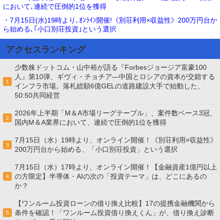
において､連続で圧倒的1位を獲得
・7月15日(水)19時より､ｵﾝﾗｲﾝ開催!《別荘利用×収益性》200万円台か
ら始める､｢小口別荘投資｣という選択
アクセスランキング
少数株ドットコム・山中裕が語る『Forbesジョージア富豪100
人』第10弾、ギヴィ・チョチア―中国とロシアの資本が交錯する
1
インフラ市場。落札総額6億GELの道路建設大手で始動した、
50:50共同経営
2026年上半期「M＆A市場リーグテーブル」、案件数ベース3冠、
2
国内M＆A業界において、連続で圧倒的1位を獲得
7月15日（水）19時より、オンライン開催！《別荘利用×収益性》
3
200万円台から始める、「小口別荘投資」という選択
7月15日（水）17時より、オンライン開催！【金融資産1億円以上
の方限定】半導体・AIの次の「投資テーマ」は、どこにあるの
4
か？
【ワンルーム投資ローンの借り換え比較】17の提携金融機関から
条件を確認！「ワンルーム投資借り換えくん」が、借り換え診断
5