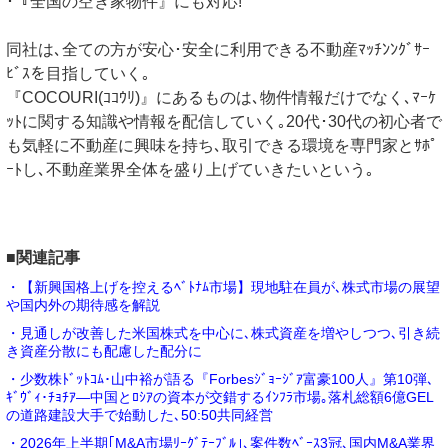
･『全国の空き家物件』にも対応!
同社は､全ての方が安心･安全に利用できる不動産ﾏｯﾁﾝﾝｸﾞｻｰ
ﾋﾞｽを目指していく｡
『COCOURI(ｺｺｳﾘ)』にあるものは､物件情報だけでなく､ﾏｰｹ
ｯﾄに関する知識や情報を配信していく｡20代･30代の初心者で
も気軽に不動産に興味を持ち､取引できる環境を専門家とｻﾎﾟ
ｰﾄし､不動産業界全体を盛り上げていきたいという｡
■関連記事
・【新興国格上げを控えるﾍﾞﾄﾅﾑ市場】現地駐在員が､株式市場の展望
や国内外の期待感を解説
・見通しが改善した米国株式を中心に､株式資産を増やしつつ､引き続
き資産分散にも配慮した配分に
・少数株ﾄﾞｯﾄｺﾑ･山中裕が語る『Forbesｼﾞｮｰｼﾞｱ富豪100人』第10弾､
ｷﾞｳﾞｨ･ﾁｮﾁｱ―中国とﾛｼｱの資本が交錯するｲﾝﾌﾗ市場｡落札総額6億GEL
の道路建設大手で始動した､50:50共同経営
・2026年上半期｢M&A市場ﾘｰｸﾞﾃｰﾌﾞﾙ｣､案件数ﾍﾞｰｽ3冠､国内M&A業界