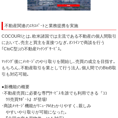
不動産関連のｴｷｽﾊﾟｰﾄと業務提携を実施
​​COCOURIとは､​欧米諸国では主流である不動産の個人間取引
において､売主と買主を直接つなぎ､ｵﾝﾗｲﾝで商談を行う
｢CtoC型｣の不動産ﾏｯﾁﾝｸﾞｻｰﾋﾞｽ｡
ﾏｯﾁﾝｸﾞ後にﾒｯｾｰｼﾞのやり取りを開始し､売買の成立を目指す｡
もちろん､不動産取引を業として行う法人､個人間でのBtoB取
引も対応可能｡
●新機能の概要
･不動産売買に必要な専門ｻｰﾋﾞｽを誰でも利用できる『ｺｺ
ｳﾘ売買ｻﾎﾟｰﾄ』が登場!
･商談ﾒｯｾｰｼﾞ機能がﾘﾆｭｰｱﾙ!わかりやすく､親しみ
やすいやり取りが可能になった｡