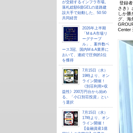
が交錯するインフラ市場。
登録者
落札総額6億GELの道路建
さき）
設大手で始動した、50:50
しか勝
共同経営
グ、海
GROU
2026年上半期
Cen
「M＆A市場リ
ーグテーブ
ル」、案件数ベ
ース3冠、国内M＆A業界に
おいて、連続で圧倒的1位
を獲得
7月15日（水）
19時より、オン
ライン開催！
《別荘利用×収
益性》200万円台から始め
る、「小口別荘投資」とい
う選択
7月15日（水）
17時より、オン
ライン開催！
【金融資産1億