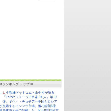
スランキング トップ10
1.
少数株ドットコム・山中裕が語る
『Forbesジョージア富豪100人』第10
弾、ギヴィ・チョチア―中国とロシア
が交錯するインフラ市場。落札総額6億
の道路建設大手で始動した、50:50共同経営