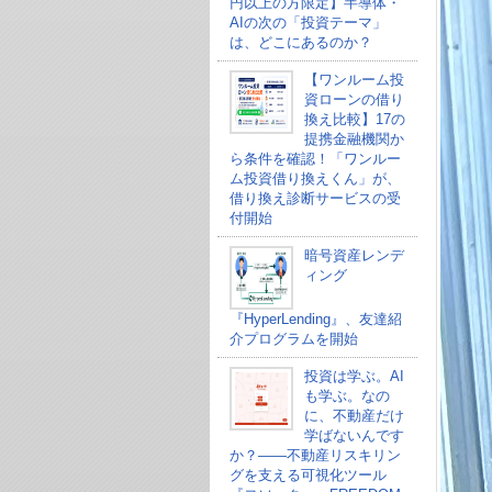
円以上の方限定】半導体・
AIの次の「投資テーマ」
は、どこにあるのか？
【ワンルーム投
資ローンの借り
換え比較】17の
提携金融機関か
ら条件を確認！「ワンルー
ム投資借り換えくん」が、
借り換え診断サービスの受
付開始
暗号資産レンデ
ィング
『HyperLending』、友達紹
介プログラムを開始
投資は学ぶ。AI
も学ぶ。なの
に、不動産だけ
学ばないんです
か？——不動産リスキリン
グを支える可視化ツール