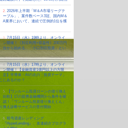
2.
2026年上半期「M＆A市場リーグテ
ーブル」、案件数ベース3冠、国内M＆
A業界において、連続で圧倒的1位を獲
3.
7月15日（水）19時より、オンライ
ン開催！《別荘利用×収益性》200万円
台から始める、「小口別荘投資」とい
4.
7月15日（水）17時より、オンライ
ン開催！【金融資産1億円以上の方限
定】半導体・AIの次の「投資テーマ」
こにあるのか？
5.
【ワンルーム投資ローンの借り換え
比較】17の提携金融機関から条件を確
認！「ワンルーム投資借り換えくん」
り換え診断サービスの受付開始
6.
暗号資産レンディング
『HyperLending』、友達紹介プログラ