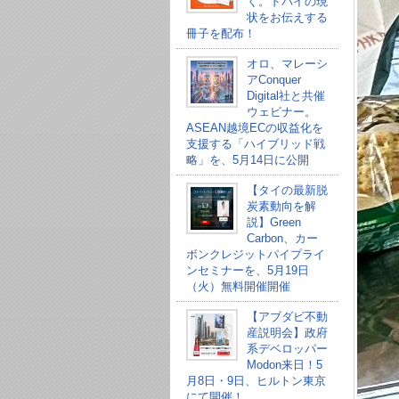
く。ドバイの現
状をお伝えする
冊子を配布！
オロ、マレーシ
アConquer
Digital社と共催
ウェビナー。
ASEAN越境ECの収益化を
支援する「ハイブリッド戦
略」を、5月14日に公開
【タイの最新脱
炭素動向を解
説】Green
Carbon、カー
ボンクレジットパイプライ
ンセミナーを、5月19日
（火）無料開催開催
【アブダビ不動
産説明会】政府
系デベロッパー
Modon来日！5
月8日・9日、ヒルトン東京
にて開催！