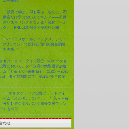
ムを開始
7.
投資は学ぶ。AIも学ぶ。なのに、不
動産だけ学ばないんですか？——不動
産リスキリングを支える可視化ツール
ック』、FREEDOM X㈱が無料公開
8.
ハドラスホールディングス、シリー
ズBラウンドで総額25億円の資金調達
を実施
タセクション、タイで設立中のデータセ
投資において、タイ政府の大型投資加速
ム「Thailand FastPass」に認定～2026
23日、タイ首相府にて、認定証授与式が
10.
オルタナティブ投資プラットフォ
ーム「オルタナバンク」、『【6ヶ月毎
分配】デジタルバンク成長支援ファン
099』を公開
合わせ