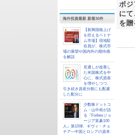
ボジア
にて
海外投資最新 新着30件
を贈
【新興国格上げ
を控えるベトナ
ム市場】現地駐
在員が、株式市
場の展望や国内外の期待感
を解説
見通しが改善し
た米国株式を中
心に、株式資産
を増やしつつ、
引き続き資産分散にも配慮
した配分に
少数株ドットコ
ム・山中裕が語
る『Forbesジョ
ージア富豪100
人』第10弾、ギヴィ・チョ
チア―中国とロシアの資本