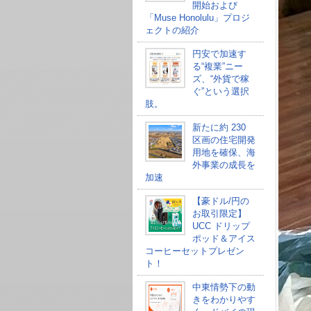
開始および
「Muse Honolulu」プロジ
ェクトの紹介
円安で加速す
る“複業”ニー
ズ、“外貨で稼
ぐ”という選択
肢。
新たに約 230
区画の住宅開発
用地を確保、海
外事業の成長を
加速
【豪ドル/円の
お取引限定】
UCC ドリップ
ポッド＆アイス
コーヒーセットプレゼン
ト！
中東情勢下の動
きをわかりやす