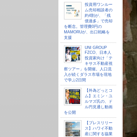
投資用ワンルー
ム売却相談者の
約4割が、「残
債過多」で売却
を断念。管理費0円の
MAMORUが、出口戦略を
支援
UNI GROUP
FZCO、日本人
投資家向け「テ
キサス不動産視
察ツアー」を開催。人口流
入が続くダラス市場を現地
で学ぶ2日間
【外為どっとコ
ム】エミン・ユ
ルマズ氏の、ド
ル円見通し動画
を公開
【プレスリリー
ス】ハワイ不動
産に関する協業