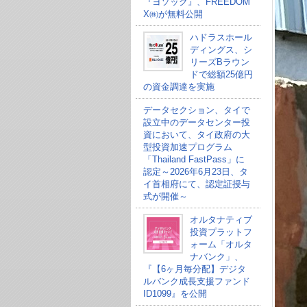
『ヨソック』、FREEDOM
X㈱が無料公開
ハドラスホール
ディングス、シ
リーズBラウン
ドで総額25億円
の資金調達を実施
データセクション、タイで
設立中のデータセンター投
資において、タイ政府の大
型投資加速プログラム
「Thailand FastPass」に
認定～2026年6月23日、タ
イ首相府にて、認定証授与
式が開催～
オルタナティブ
投資プラットフ
ォーム「オルタ
ナバンク」、
『【6ヶ月毎分配】デジタ
ルバンク成長支援ファンド
ID1099』を公開