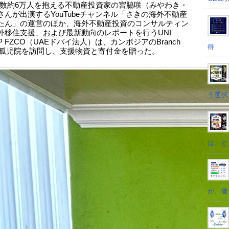
数約6万人を抱える不動産投資家の宮脇咲（みやわき・
さんが出演するYouTubeチャンネル「さきの海外不動産
たん」の運営のほか、海外不動産投資のコンサルティン
外移住支援、および最新動向のレポートを行うUNI
P FZCO（UAEドバイ法人）は、カンボジアのBranch
得
ter 孤児院を訪問し、支援物資と寄付金を贈った。
う選択
は、ど
が、借