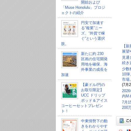
開始および
「Muse Honolulu」プロジ
ェクトの紹介
円安で加速す
る“複業”ニー
ズ、“外貨で稼
ぐ”という選択
肢。
【新
展望
新たに約 230
見通
区画の住宅開発
続き
用地を確保、海
少数
外事業の成長を
10
加速
市場
【豪ドル/円の
(7月2
お取引限定】
20
UCC ドリップ
内M
ポッド＆アイス
7月
コーヒーセットプレゼン
20
ト！
中東情勢下の動
きをわかりやす