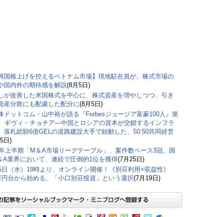
興国格上げを控えるベトナム市場】現地駐在員が、株式市場の
や国内外の期待感を解説
(8月5日)
しが改善した米国株式を中心に、株式資産を増やしつつ、引き
資産分散にも配慮した配分に
(8月5日)
株ドットコム・山中裕が語る『Forbesジョージア富豪100人』第
弾、ギヴィ・チョチア―中国とロシアの資本が交錯するインフラ
。落札総額6億GELの道路建設大手で始動した、50:50共同経営
5日)
26年上半期「M＆A市場リーグテーブル」、案件数ベース3冠、国
＆A業界において、連続で圧倒的1位を獲得
(7月25日)
15日（水）19時より、オンライン開催！《別荘利用×収益性》
0万円台から始める、「小口別荘投資」という選択
(7月19日)