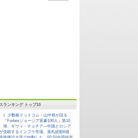
スランキング トップ10
1.
少数株ドットコム・山中裕が語る
『Forbesジョージア富豪100人』第10
弾、ギヴィ・チョチア―中国とロシア
が交錯するインフラ市場。落札総額6億
の道路建設大手で始動した、50:50共同経営