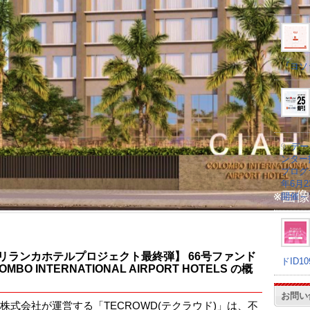
『ヨソ
9.
デー
ンター
プログラ
年6月
開催～
リランカホテルプロジェクト最終弾】 66号ファンド
ドID1
OMBO INTERNATIONAL AIRPORT HOTELS の概
お問い
A株式会社が運営する「TECROWD(テクラウド)」は、不