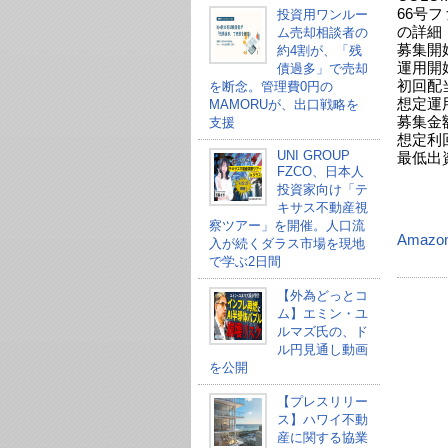
66号ファ
投資用ワンルー
の詳細
ム売却相談者の
募集開始
約4割が、「残
運用開始
債過多」で売却
初回配当
を断念。管理費0円の
想定運
MAMORUが、出口戦略を
募集金額
支援
想定利回
UNI GROUP
最低出
FZCO、日本人
投資家向け「テ
キサス不動産視
察ツアー」を開催。人口流
Amazo
入が続くダラス市場を現地
で学ぶ2日間
【外為どっとコ
ム】エミン・ユ
ルマズ氏の、ド
ル円見通し動画
を公開
【プレスリリー
ス】ハワイ不動
産に関する協業