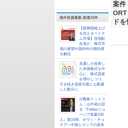
案件 
OR
海外投資最新 新着30件
ドを
【新興国格上げ
を控えるベトナ
ム市場】現地駐
在員が、株式市
場の展望や国内外の期待感
を解説
見通しが改善し
た米国株式を中
心に、株式資産
を増やしつつ、
引き続き資産分散にも配慮
した配分に
少数株ドットコ
ム・山中裕が語
る『Forbesジョ
ージア富豪100
人』第10弾、ギヴィ・チョ
チア―中国とロシアの資本