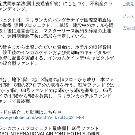
定共同事業法(国土交通省所管）にもとづく、不動産クラ
ご意見
ァンディング。
プレス
ジェクトは、スリランカのバンダラナイケ国際空港直結
の取得･運用プロジェクト。上棟済、建設中のホテルを購
広告に
竣工後に運営会社と、マスターリース契約を締結の上運
い、運用期間終了後に売却を予定している。
の皆さまから出資いただいた資金は、ホテルの取得費用
、竣工後のインカムゲインおよび売却時のキャピタルゲ
原資に配当を実施する、インカムゲイン型+キャピタルゲ
の複合型ファンド。
件は、地下1階、地上8階建の計9フロアから成り、本ファ
は7階・8階の2フロア分の取得を行う。62号ファンドでは
階から4階、63号ファンドでは5階から6階を募集し、66号
ドでは7階から8階を募集し、スリランカホテルファンド
ァンドで最終弾。
ンドを紹介した動画はこちら⇒
//www.youtube.com/watch?v=k7oDC02TFE4
ランカホテルプロジェクト最終弾】 66号ファンド
BO INTERNATIONAL AIRPORT HOTELS の概要