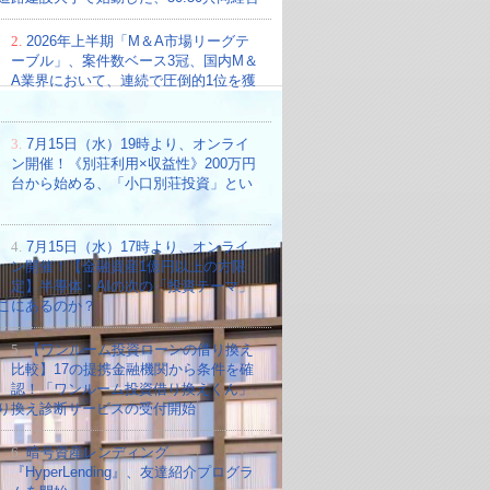
2.
2026年上半期「M＆A市場リーグテ
ーブル」、案件数ベース3冠、国内M＆
A業界において、連続で圧倒的1位を獲
3.
7月15日（水）19時より、オンライ
ン開催！《別荘利用×収益性》200万円
台から始める、「小口別荘投資」とい
4.
7月15日（水）17時より、オンライ
ン開催！【金融資産1億円以上の方限
定】半導体・AIの次の「投資テーマ」
こにあるのか？
5.
【ワンルーム投資ローンの借り換え
比較】17の提携金融機関から条件を確
認！「ワンルーム投資借り換えくん」
り換え診断サービスの受付開始
6.
暗号資産レンディング
『HyperLending』、友達紹介プログラ