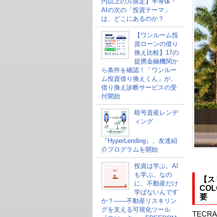
円以上の方限定】半導体・
AIの次の「投資テーマ」
は、どこにあるのか？
【ワンルーム投
資ローンの借り
換え比較】17の
提携金融機関か
ら条件を確認！「ワンルー
ム投資借り換えくん」が、
借り換え診断サービスの受
付開始
暗号資産レンデ
ィング
『HyperLending』、友達紹
介プログラムを開始
投資は学ぶ。AI
も学ぶ。なの
【ス
に、不動産だけ
COL
学ばないんです
要
か？——不動産リスキリン
グを支える可視化ツール
TECR