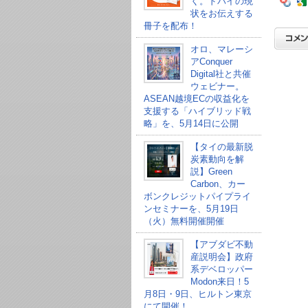
く。ドバイの現
状をお伝えする
冊子を配布！
オロ、マレーシ
アConquer
Digital社と共催
ウェビナー。
ASEAN越境ECの収益化を
支援する「ハイブリッド戦
略」を、5月14日に公開
【タイの最新脱
炭素動向を解
説】Green
Carbon、カー
ボンクレジットパイプライ
ンセミナーを、5月19日
（火）無料開催開催
【アブダビ不動
産説明会】政府
系デベロッパー
Modon来日！5
月8日・9日、ヒルトン東京
にて開催！