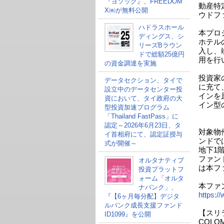
『ヨソック』、FREEDOM
動産特
X㈱が無料公開
ウドフ
ハドラスホール
本プロ
ディングス、シ
ホテル
リーズBラウン
入し、
ドで総額25億円
用を行
の資金調達を実施
投資家
データセクション、タイで
に充て
設立中のデータセンター投
インを
資において、タイ政府の大
イン型
型投資加速プログラム
「Thailand FastPass」に
認定～2026年6月23日、タ
対象物
イ首相府にて、認定証授与
ンドで
式が開催～
地下1
ファン
オルタナティブ
は本フ
投資プラットフ
ォーム「オルタ
本ファ
ナバンク」、
https:
『【6ヶ月毎分配】デジタ
ルバンク成長支援ファンド
【スリ
ID1099』を公開
COLOM