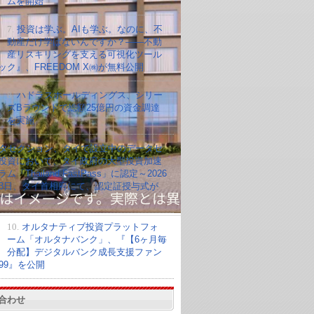
ムを開始
7.
投資は学ぶ。AIも学ぶ。なのに、不
動産だけ学ばないんですか？——不動
産リスキリングを支える可視化ツール
ック』、FREEDOM X㈱が無料公開
8.
ハドラスホールディングス、シリー
ズBラウンドで総額25億円の資金調達
を実施
タセクション、タイで設立中のデータセ
投資において、タイ政府の大型投資加速
ム「Thailand FastPass」に認定～2026
23日、タイ首相府にて、認定証授与式が
10.
オルタナティブ投資プラットフォ
ーム「オルタナバンク」、『【6ヶ月毎
分配】デジタルバンク成長支援ファン
099』を公開
合わせ