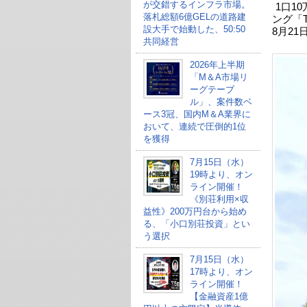
が交錯するインフラ市場。
1口1
落札総額6億GELの道路建
ング「
設大手で始動した、50:50
8月2
共同経営
2026年上半期
「M＆A市場リ
ーグテーブ
ル」、案件数ベ
ース3冠、国内M＆A業界に
おいて、連続で圧倒的1位
を獲得
7月15日（水）
19時より、オン
ライン開催！
《別荘利用×収
益性》200万円台から始め
る、「小口別荘投資」とい
う選択
7月15日（水）
17時より、オン
ライン開催！
【金融資産1億