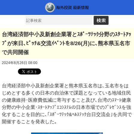
台湾経済部中小及新創企業署とｽﾎﾟｰﾂﾃｯｸ分野のｽﾀｰﾄｱｯ
ﾌﾟが来日､ﾋﾟｯﾁ&交流ｲﾍﾞﾝﾄを8/26(月)に､熊本県玉名市
で共同開催
2024年8月26日 08:00
台湾経済部中小及新創企業署と熊本県玉名市は､玉名市をは
じめとする多くの日本の自治体で課題となっている地域住民
の健康維持･医療費低減に寄与すること及び､台湾のｽﾏｰﾄ健康
分野の中小企業･ｽﾀｰﾄｱｯﾌﾟｴｺｼｽﾃﾑの日本市場でのﾌﾟﾚｾﾞﾝｽを強
化することを目的に､｢ｽﾎﾟｰﾂﾃｯｸ&ﾍﾙｽﾃｯｸ台日交流会｣を共同で
開催することを発表した｡