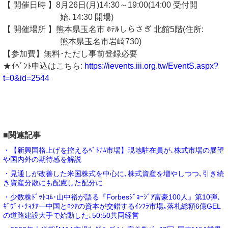
【 開催日時 】8月26日(月)14:30～19:00(14:00 受付開
始､14:30 開場)
【 開催場所 】熊本県玉名市 ﾎﾃﾙしらさぎ 北館5階(住所:
熊本県玉名市岩崎730)
【参加費】無料･ただし事前登録必要
★ｲﾍﾞﾝﾄ申込はこちら:
https://ievents.iii.org.tw/EventS.aspx?
t=0&id=2544
■関連記事
・【新興国格上げを控えるﾍﾞﾄﾅﾑ市場】現地駐在員が､株式市場の展望
や国内外の期待感を解説
・見通しが改善した米国株式を中心に､株式資産を増やしつつ､引き続
き資産分散にも配慮した配分に
・少数株ﾄﾞｯﾄｺﾑ･山中裕が語る『Forbesｼﾞｮｰｼﾞｱ富豪100人』第10弾､
ｷﾞｳﾞｨ･ﾁｮﾁｱ―中国とﾛｼｱの資本が交錯するｲﾝﾌﾗ市場｡落札総額6億GEL
の道路建設大手で始動した､50:50共同経営