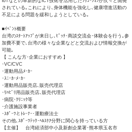
IoTなどの革新的なICT技術を活用したｿﾘｭｰｼｮﾝが次々と開発
されている｡これにより､身体機能を強化し､健康増進活動の
不足による問題を緩和しようとしている｡
■ｲﾍﾞﾝﾄ概要
台湾のｽﾀｰﾄｱｯﾌﾟが来日し､ﾋﾟｯﾁ･商談交流会･体験会を行う｡参
加費不要で､台湾の様々な企業などと交流および情報交換が
可能｡
【 こんな方･企業におすすめ 】
･VC/CVC
･運動用品ﾒｰｶｰ
･ｽﾆｰｶｰﾒｰｶｰ
･運動用品販売店､販売代理店
･ﾘﾊﾋﾞﾘ用品販売店､販売代理店
･病院･ｸﾘﾆｯｸ等
･介護施設事業者
･ｽﾎﾟｰﾂとﾄﾚｰﾅｰ･運動療法士
その他､ｽﾎﾟｰﾂﾃｯｸ･ﾍﾙｽｹｱ分野に関心を持っている方
【主催】 台湾経済部中小及新創企業署･熊本県玉名市