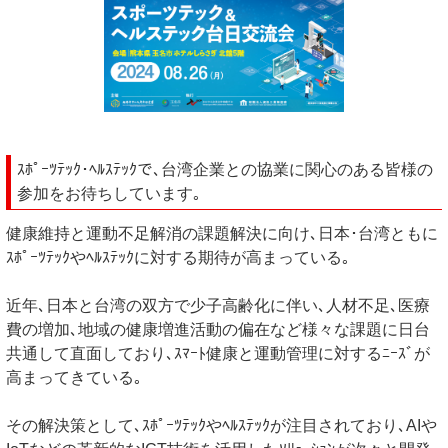
ｽﾎﾟｰﾂﾃｯｸ･ﾍﾙｽﾃｯｸで､台湾企業との協業に関心のある皆様の
参加をお待ちしています｡
健康維持と運動不足解消の課題解決に向け､日本･台湾ともに
ｽﾎﾟｰﾂﾃｯｸやﾍﾙｽﾃｯｸに対する期待が高まっている｡
近年､日本と台湾の双方で少子高齢化に伴い､人材不足､医療
費の増加､地域の健康増進活動の偏在など様々な課題に日台
共通して直面しており､ｽﾏｰﾄ健康と運動管理に対するﾆｰｽﾞが
高まってきている｡
その解決策として､ｽﾎﾟｰﾂﾃｯｸやﾍﾙｽﾃｯｸが注目されており､AIや