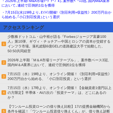
・2026年上半期｢M&A市場ﾘｰｸﾞﾃｰﾌﾞﾙ｣､案件数ﾍﾞｰｽ3冠､国内M&A業界
において､連続で圧倒的1位を獲得
・7月15日(水)19時より､ｵﾝﾗｲﾝ開催!《別荘利用×収益性》200万円台か
ら始める､｢小口別荘投資｣という選択
アクセスランキング
少数株ドットコム・山中裕が語る『Forbesジョージア富豪100
人』第10弾、ギヴィ・チョチア―中国とロシアの資本が交錯する
1
インフラ市場。落札総額6億GELの道路建設大手で始動した、
50:50共同経営
2026年上半期「M＆A市場リーグテーブル」、案件数ベース3冠、
2
国内M＆A業界において、連続で圧倒的1位を獲得
7月15日（水）19時より、オンライン開催！《別荘利用×収益性》
3
200万円台から始める、「小口別荘投資」という選択
7月15日（水）17時より、オンライン開催！【金融資産1億円以上
の方限定】半導体・AIの次の「投資テーマ」は、どこにあるの
4
か？
【ワンルーム投資ローンの借り換え比較】17の提携金融機関から
条件を確認！「ワンルーム投資借り換えくん」が、借り換え診断
5