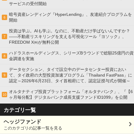
サービスの受付開始
暗号資産レンディング『HyperLending』、友達紹介プログラムを
6
開始
投資は学ぶ。AIも学ぶ。なのに、不動産だけ学ばないんですか？
——不動産リスキリングを支える可視化ツール『ヨソック』、
7
FREEDOM X㈱が無料公開
ハドラスホールディングス、シリーズBラウンドで総額25億円の資
8
金調達を実施
データセクション、タイで設立中のデータセンター投資におい
て、タイ政府の大型投資加速プログラム「Thailand FastPass」に
9
認定～2026年6月23日、タイ首相府にて、認定証授与式が開催～
オルタナティブ投資プラットフォーム「オルタナバンク」、『【6
10
ヶ月毎分配】デジタルバンク成長支援ファンドID1099』を公開
カテゴリ一覧
ヘッジファンド
このカテゴリの記事一覧を見る