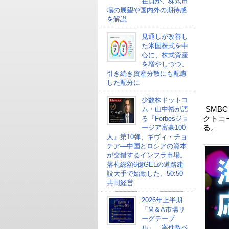
在員が、株式市
場の展望や国内外の期待感
を解説
見通しが改善し
た米国株式を中
心に、株式資産
を増やしつつ、
引き続き資産分散にも配慮
した配分に
少数株ドットコ
ム・山中裕が語
SMB
る『Forbesジョ
クトコ
ージア富豪100
る。
人』第10弾、ギヴィ・チョ
チア―中国とロシアの資本
が交錯するインフラ市場。
落札総額6億GELの道路建
設大手で始動した、50:50
共同経営
2026年上半期
「M＆A市場リ
ーグテーブ
ル」、案件数ベ