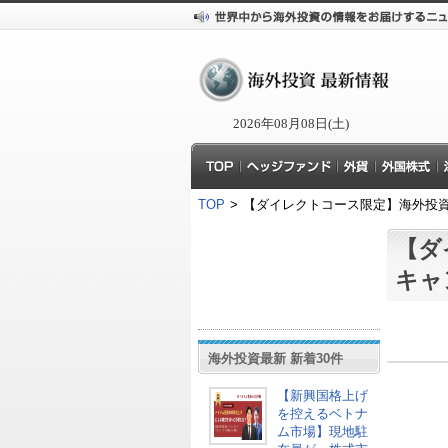
2026年08月08日(土)
TOP
>
【ダイレクトコース限定】海外投
【ダ
キャ
海外投資最新 新着30件
【新興国格上げ
を控えるベトナ
ム市場】現地駐