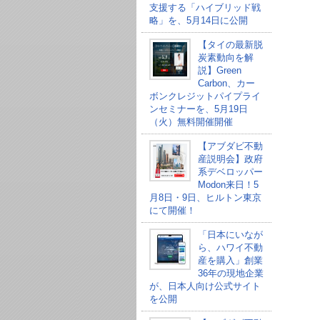
支援する「ハイブリッド戦
略」を、5月14日に公開
【タイの最新脱
炭素動向を解
説】Green
Carbon、カー
ボンクレジットパイプライ
ンセミナーを、5月19日
（火）無料開催開催
【アブダビ不動
産説明会】政府
系デベロッパー
Modon来日！5
月8日・9日、ヒルトン東京
にて開催！
「日本にいなが
ら、ハワイ不動
産を購入」創業
36年の現地企業
が、日本人向け公式サイト
を公開