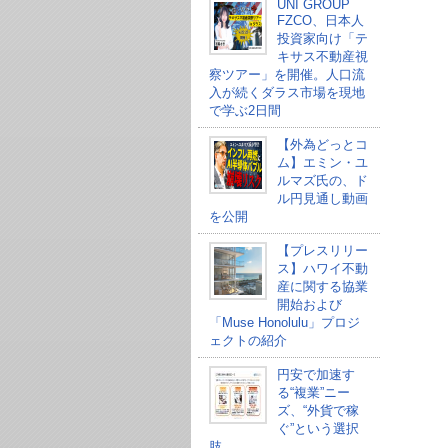
UNI GROUP
FZCO、日本人
投資家向け「テ
キサス不動産視
察ツアー」を開催。人口流
入が続くダラス市場を現地
で学ぶ2日間
【外為どっとコ
ム】エミン・ユ
ルマズ氏の、ド
ル円見通し動画
を公開
【プレスリリー
ス】ハワイ不動
産に関する協業
開始および
「Muse Honolulu」プロジ
ェクトの紹介
円安で加速す
る“複業”ニー
ズ、“外貨で稼
ぐ”という選択
肢。