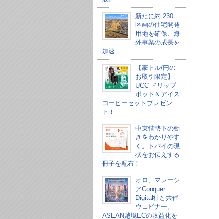
新たに約 230
区画の住宅開発
用地を確保、海
外事業の成長を
加速
【豪ドル/円の
お取引限定】
UCC ドリップ
ポッド＆アイス
コーヒーセットプレゼン
ト！
中東情勢下の動
きをわかりやす
く。ドバイの現
状をお伝えする
冊子を配布！
オロ、マレーシ
アConquer
Digital社と共催
ウェビナー。
ASEAN越境ECの収益化を