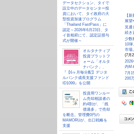
データセクション、タイで
設立中のデータセンター投
資において、タイ政府の大
【新
型投資加速プログラム
展望
「Thailand FastPass」に
見通
認定～2026年6月23日、タ
続き
イ首相府にて、認定証授与
少数
式が開催～
10
市場
オルタナティブ
(7月2
投資プラットフ
20
ォーム「オルタ
内M
ナバンク」、
『【6ヶ月毎分配】デジタ
7月
ルバンク成長支援ファンド
20
ID1099』を公開
投資用ワンルー
ム売却相談者の
約4割が、「残
債過多」で売却
を断念。管理費0円の
MAMORUが、出口戦略を
支援