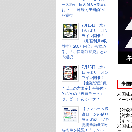
ース3冠、国内M＆A業界に
おいて、連続で圧倒的1位
を獲得
7月15日（水）
19時より、オン
ライン開催！
《別荘利用×収
益性》200万円台から始め
る、「小口別荘投資」とい
う選択
7月15日（水）
17時より、オン
ライン開催！
【金融資産1億
米国
円以上の方限定】半導体・
AIの次の「投資テーマ」
米国株
は、どこにあるのか？
ペーン
【ワンルーム投
【対象
資ローンの借り
【対象
換え比較】17の
【キャ
提携金融機関か
米国株
ら条件を確認！「ワンルー
ク