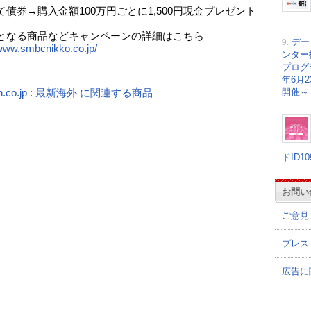
て債券→購入金額100万円ごとに1,500円現金プレゼント
となる商品などキャンペーンの詳細はこちら
9.
デー
/www.smbcnikko.co.jp/
ンター
プログラ
年6月
開催～
n.co.jp : 最新海外 に関連する商品
ドID1
お問い
ご意見
プレス
広告に