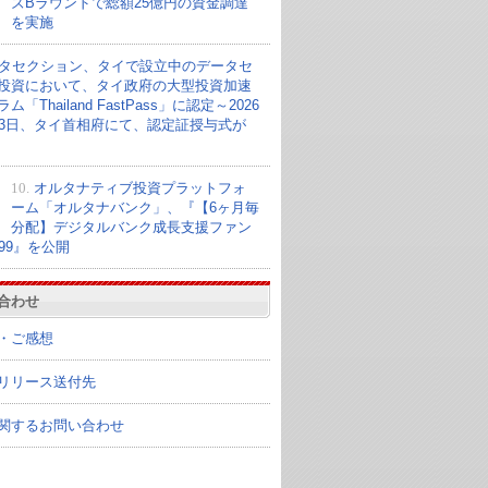
ズBラウンドで総額25億円の資金調達
を実施
タセクション、タイで設立中のデータセ
投資において、タイ政府の大型投資加速
ム「Thailand FastPass」に認定～2026
23日、タイ首相府にて、認定証授与式が
10.
オルタナティブ投資プラットフォ
ーム「オルタナバンク」、『【6ヶ月毎
分配】デジタルバンク成長支援ファン
099』を公開
合わせ
・ご感想
リリース送付先
関するお問い合わせ