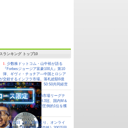
スランキング トップ10
1.
少数株ドットコム・山中裕が語る
『Forbesジョージア富豪100人』第10
弾、ギヴィ・チョチア―中国とロシア
が交錯するインフラ市場。落札総額6億
の道路建設大手で始動した、50:50共同経営
2.
2026年上半期「M＆A市場リーグテ
ーブル」、案件数ベース3冠、国内M＆
A業界において、連続で圧倒的1位を獲
3.
7月15日（水）19時より、オンライ
ン開催！《別荘利用×収益性》200万円