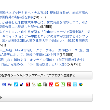
興国格上げを控えるベトナム市場】現地駐在員が、株式市場の
や国内外の期待感を解説
(8月5日)
しが改善した米国株式を中心に、株式資産を増やしつつ、引き
資産分散にも配慮した配分に
(8月5日)
株ドットコム・山中裕が語る『Forbesジョージア富豪100人』第
弾、ギヴィ・チョチア―中国とロシアの資本が交錯するインフラ
。落札総額6億GELの道路建設大手で始動した、50:50共同経営
5日)
26年上半期「M＆A市場リーグテーブル」、案件数ベース3冠、国
＆A業界において、連続で圧倒的1位を獲得
(7月25日)
15日（水）19時より、オンライン開催！《別荘利用×収益性》
0万円台から始める、「小口別荘投資」という選択
(7月19日)