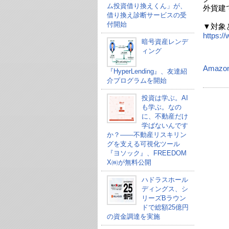
ム投資借り換えくん」が、
外貨建
借り換え診断サービスの受
付開始
▼対象
https:/
暗号資産レンデ
ィング
Amazo
『HyperLending』、友達紹
介プログラムを開始
投資は学ぶ。AI
も学ぶ。なの
に、不動産だけ
学ばないんです
か？——不動産リスキリン
グを支える可視化ツール
『ヨソック』、FREEDOM
X㈱が無料公開
ハドラスホール
ディングス、シ
リーズBラウン
ドで総額25億円
の資金調達を実施