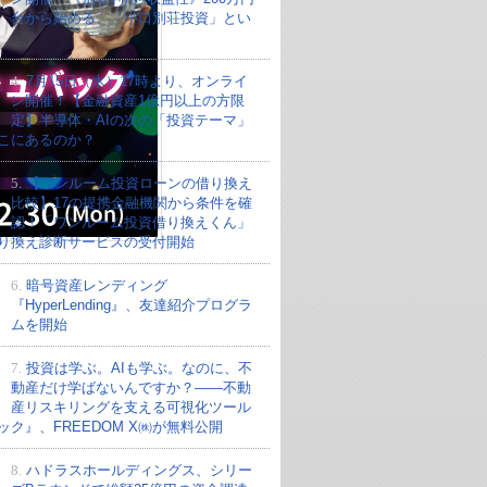
台から始める、「小口別荘投資」とい
4.
7月15日（水）17時より、オンライ
ン開催！【金融資産1億円以上の方限
定】半導体・AIの次の「投資テーマ」
こにあるのか？
5.
【ワンルーム投資ローンの借り換え
比較】17の提携金融機関から条件を確
認！「ワンルーム投資借り換えくん」
り換え診断サービスの受付開始
6.
暗号資産レンディング
『HyperLending』、友達紹介プログラ
ムを開始
7.
投資は学ぶ。AIも学ぶ。なのに、不
動産だけ学ばないんですか？——不動
産リスキリングを支える可視化ツール
ック』、FREEDOM X㈱が無料公開
8.
ハドラスホールディングス、シリー