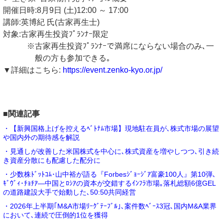
開催日時:8月9日 (土)12:00 ～ 17:00
講師:英博紀 氏(古家再生士)
対象:古家再生投資ﾌﾟﾗﾝﾅｰ限定
※古家再生投資ﾌﾟﾗﾝﾅｰで満席にならない場合のみ､一
般の方も参加できる｡
▼詳細はこちら:
https://event.zenko-kyo.or.jp/
■関連記事
・【新興国格上げを控えるﾍﾞﾄﾅﾑ市場】現地駐在員が､株式市場の展望
や国内外の期待感を解説
・見通しが改善した米国株式を中心に､株式資産を増やしつつ､引き続
き資産分散にも配慮した配分に
・少数株ﾄﾞｯﾄｺﾑ･山中裕が語る『Forbesｼﾞｮｰｼﾞｱ富豪100人』第10弾､
ｷﾞｳﾞｨ･ﾁｮﾁｱ―中国とﾛｼｱの資本が交錯するｲﾝﾌﾗ市場｡落札総額6億GEL
の道路建設大手で始動した､50:50共同経営
・2026年上半期｢M&A市場ﾘｰｸﾞﾃｰﾌﾞﾙ｣､案件数ﾍﾞｰｽ3冠､国内M&A業界
において､連続で圧倒的1位を獲得