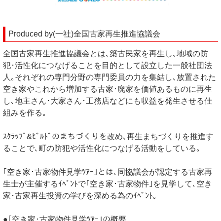
Produced by(一社)全国古家再生推進協議会
全国古家再生推進協議会とは､築古民家を再生し､地域の防
犯･活性化につなげることを目的として設立した一般社団法
人｡それぞれの専門分野の専門委員の力を集結し､放置された
空き家やこれから増加する古家･廃家を価値あるものに再生
し､地主さん･大家さん･工務店などにも収益を発生させる仕
組みを作る｡
ｽｸﾗｯﾌﾟ&ﾋﾞﾙﾄﾞのまちづくりを改め､再生まちづくりを推進す
ることで､町の防犯や活性化につなげる活動をしている｡
｢空き家･古家物件見学ﾂｱｰ｣とは､同協議会が認定する古家再
生士が主催するｲﾍﾞﾝﾄで｢空き家･古家物件｣を見学して､空き
家･古家再生投資の学びを深める為のｲﾍﾞﾝﾄ｡
●｢空き家･古家物件見学ﾂｱｰ｣の概要