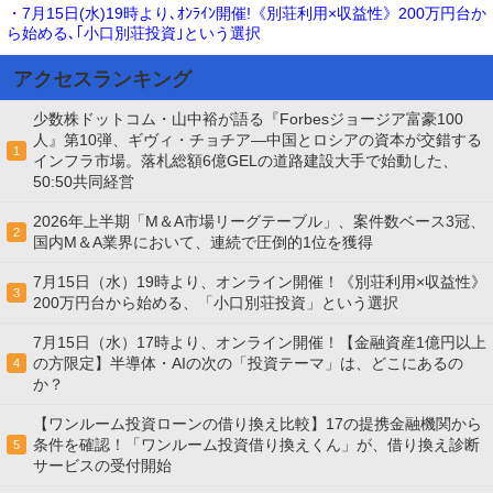
・7月15日(水)19時より､ｵﾝﾗｲﾝ開催!《別荘利用×収益性》200万円台か
ら始める､｢小口別荘投資｣という選択
アクセスランキング
少数株ドットコム・山中裕が語る『Forbesジョージア富豪100
人』第10弾、ギヴィ・チョチア―中国とロシアの資本が交錯する
1
インフラ市場。落札総額6億GELの道路建設大手で始動した、
50:50共同経営
2026年上半期「M＆A市場リーグテーブル」、案件数ベース3冠、
2
国内M＆A業界において、連続で圧倒的1位を獲得
7月15日（水）19時より、オンライン開催！《別荘利用×収益性》
3
200万円台から始める、「小口別荘投資」という選択
7月15日（水）17時より、オンライン開催！【金融資産1億円以上
の方限定】半導体・AIの次の「投資テーマ」は、どこにあるの
4
か？
【ワンルーム投資ローンの借り換え比較】17の提携金融機関から
条件を確認！「ワンルーム投資借り換えくん」が、借り換え診断
5
サービスの受付開始