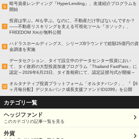
暗号資産レンディング『HyperLending』、友達紹介プログラムを
6
開始
投資は学ぶ。AIも学ぶ。なのに、不動産だけ学ばないんですか？
——不動産リスキリングを支える可視化ツール『ヨソック』、
7
FREEDOM X㈱が無料公開
ハドラスホールディングス、シリーズBラウンドで総額25億円の資
8
金調達を実施
データセクション、タイで設立中のデータセンター投資におい
て、タイ政府の大型投資加速プログラム「Thailand FastPass」に
9
認定～2026年6月23日、タイ首相府にて、認定証授与式が開催～
オルタナティブ投資プラットフォーム「オルタナバンク」、『【6
10
ヶ月毎分配】デジタルバンク成長支援ファンドID1099』を公開
カテゴリ一覧
ヘッジファンド
このカテゴリの記事一覧を見る
外貨