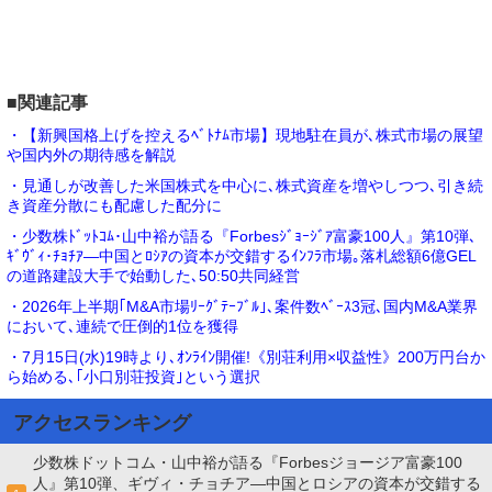
■関連記事
・【新興国格上げを控えるﾍﾞﾄﾅﾑ市場】現地駐在員が､株式市場の展望
や国内外の期待感を解説
・見通しが改善した米国株式を中心に､株式資産を増やしつつ､引き続
き資産分散にも配慮した配分に
・少数株ﾄﾞｯﾄｺﾑ･山中裕が語る『Forbesｼﾞｮｰｼﾞｱ富豪100人』第10弾､
ｷﾞｳﾞｨ･ﾁｮﾁｱ―中国とﾛｼｱの資本が交錯するｲﾝﾌﾗ市場｡落札総額6億GEL
の道路建設大手で始動した､50:50共同経営
・2026年上半期｢M&A市場ﾘｰｸﾞﾃｰﾌﾞﾙ｣､案件数ﾍﾞｰｽ3冠､国内M&A業界
において､連続で圧倒的1位を獲得
・7月15日(水)19時より､ｵﾝﾗｲﾝ開催!《別荘利用×収益性》200万円台か
ら始める､｢小口別荘投資｣という選択
アクセスランキング
少数株ドットコム・山中裕が語る『Forbesジョージア富豪100
人』第10弾、ギヴィ・チョチア―中国とロシアの資本が交錯する