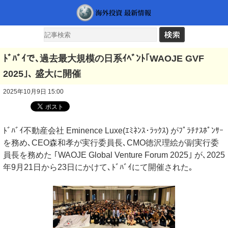
ﾄﾞﾊﾞｲで､過去最大規模の日系ｲﾍﾞﾝﾄ｢WAOJE GVF
2025｣､ 盛大に開催
2025年10月9日 15:00
ﾄﾞﾊﾞｲ不動産会社 Eminence Luxe(ｴﾐﾈﾝｽ･ﾗｯｸｽ) がﾌﾟﾗﾁﾅｽﾎﾟﾝｻｰ
を務め､CEO森和孝が実行委員長､CMO徳沢理絵が副実行委
員長を務めた ｢WAOJE Global Venture Forum 2025｣ が､2025
年9月21日から23日にかけて､ﾄﾞﾊﾞｲにて開催された｡