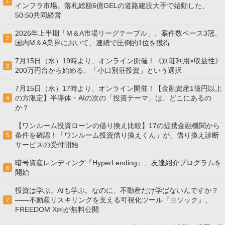
1
インフラ市場。落札総額6億GELの道路建設大手で始動した、
50:50共同経営
2026年上半期「M＆A市場リーグテーブル」、案件数ベース3冠、
2
国内M＆A業界において、連続で圧倒的1位を獲得
7月15日（水）19時より、オンライン開催！《別荘利用×収益性》
3
200万円台から始める、「小口別荘投資」という選択
7月15日（水）17時より、オンライン開催！【金融資産1億円以上
の方限定】半導体・AIの次の「投資テーマ」は、どこにあるの
4
か？
【ワンルーム投資ローンの借り換え比較】17の提携金融機関から
条件を確認！「ワンルーム投資借り換えくん」が、借り換え診断
5
サービスの受付開始
暗号資産レンディング『HyperLending』、友達紹介プログラムを
6
開始
投資は学ぶ。AIも学ぶ。なのに、不動産だけ学ばないんですか？
——不動産リスキリングを支える可視化ツール『ヨソック』、
7
FREEDOM X㈱が無料公開