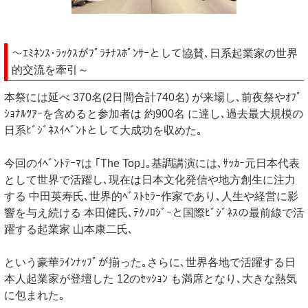
～ｴﾐﾈﾝｽ･ﾗｯｸｽがﾌﾟﾗﾁﾅｽﾎﾟﾝｻｰとして協賛､日系起業家の世界
的交流を牽引～
本祭には延べ 370名(2日間合計740名) が来場し､前夜祭やｵﾌﾟ
ｼｮﾅﾙﾂｱｰを含めると参加者は 約900名 に達し､過去最大規模の
日系ﾋﾞｼﾞﾈｽｲﾍﾞﾝﾄとして大成功を収めた｡
今回のｲﾍﾞﾝﾄﾃｰﾏは ｢The Top｣｡基調講演には､ｻｯｶｰ元日本代表
として世界で活躍し､現在は日本文化発信や地方創生に注力
する 中田英寿氏､世界的ﾍﾞｽﾄｾﾗｰ作家であり､人生や経営に影
響を与え続ける 本田健氏､ﾃｸﾉﾛｼﾞｰと国際ﾋﾞｼﾞﾈｽの最前線で活
躍する起業家 山本康二氏､
という豪華ﾗｲﾝﾅｯﾌﾟが揃った｡さらに､世界各地で活躍する日
本人起業家が登壇した 12のｾｯｼｮﾝ も満席となり､大きな熱気
に包まれた｡