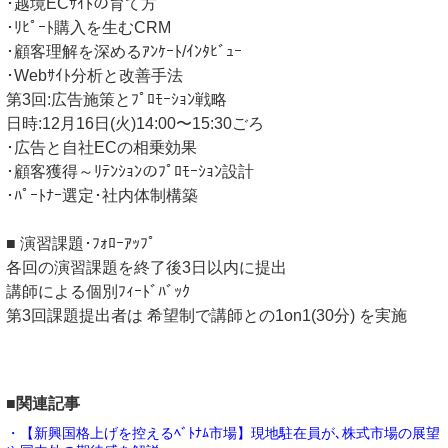
･越境ECｻｲﾄの育て方
･ﾘﾋﾟｰﾄ購入を生むCRM
･顧客理解を深めるｱﾝｹｰﾄ/ｲﾝﾀﾋﾞｭｰ
･Webｻｲﾄ分析と改善手法
第3回:広告施策とﾌﾟﾛﾓｰｼｮﾝ戦略
日時:12月16日(火)14:00〜15:30ごろ
･広告と自社ECの相乗効果
･顧客獲得～ﾘﾃﾝｼｮﾝのﾌﾟﾛﾓｰｼｮﾝ設計
･ﾊﾟｰﾄﾅｰ選定･社内体制構築
■ 演習課題･ﾌｫﾛｰｱｯﾌﾟ
各回の演習課題を終了後3日以内に提出
講師による個別ﾌｨｰﾄﾞﾊﾞｯｸ
第3回課題提出者は 希望制で講師との1on1(30分) を実施
■関連記事
・【新興国格上げを控えるﾍﾞﾄﾅﾑ市場】現地駐在員が､株式市場の展望