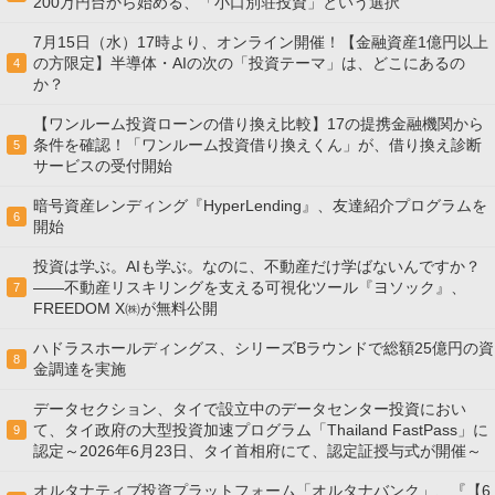
200万円台から始める、「小口別荘投資」という選択
7月15日（水）17時より、オンライン開催！【金融資産1億円以上
の方限定】半導体・AIの次の「投資テーマ」は、どこにあるの
4
か？
【ワンルーム投資ローンの借り換え比較】17の提携金融機関から
条件を確認！「ワンルーム投資借り換えくん」が、借り換え診断
5
サービスの受付開始
暗号資産レンディング『HyperLending』、友達紹介プログラムを
6
開始
投資は学ぶ。AIも学ぶ。なのに、不動産だけ学ばないんですか？
——不動産リスキリングを支える可視化ツール『ヨソック』、
7
FREEDOM X㈱が無料公開
ハドラスホールディングス、シリーズBラウンドで総額25億円の資
8
金調達を実施
データセクション、タイで設立中のデータセンター投資におい
て、タイ政府の大型投資加速プログラム「Thailand FastPass」に
9
認定～2026年6月23日、タイ首相府にて、認定証授与式が開催～
オルタナティブ投資プラットフォーム「オルタナバンク」、『【6