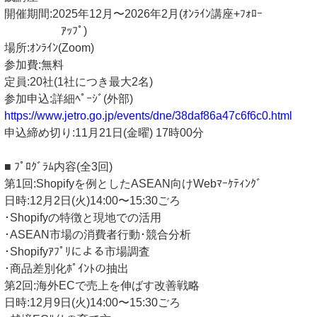
開催期間:2025年12月〜2026年2月(ｵﾝﾗｲﾝ講座+ﾌｫﾛｰ
ｱｯﾌﾟ)
場所:ｵﾝﾗｲﾝ(Zoom)
参加費:無料
定員:20社(1社につき最大2名)
参加申込:詳細ﾍﾟｰｼﾞ(外部)
https://www.jetro.go.jp/events/dne/38daf86a47c6f6c0.html
申込締め切り:11月21日(金曜) 17時00分
■ ﾌﾟﾛｸﾞﾗﾑ内容(全3回)
第1回:Shopifyを例としたASEAN向けWebﾏｰｹﾃｨﾝｸﾞ
日時:12月2日(火)14:00〜15:30ごろ
･Shopifyの特徴と現地での活用
･ASEAN市場の消費者行動･競合分析
･Shopifyｱﾌﾟﾘによる市場調査
･商品差別化ﾎﾟｲﾝﾄの抽出
第2回:海外ECで売上を伸ばす改善戦略
日時:12月9日(火)14:00〜15:30ごろ