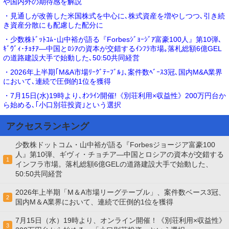
や国内外の期待感を解説
・見通しが改善した米国株式を中心に､株式資産を増やしつつ､引き続
き資産分散にも配慮した配分に
・少数株ﾄﾞｯﾄｺﾑ･山中裕が語る『Forbesｼﾞｮｰｼﾞｱ富豪100人』第10弾､
ｷﾞｳﾞｨ･ﾁｮﾁｱ―中国とﾛｼｱの資本が交錯するｲﾝﾌﾗ市場｡落札総額6億GEL
の道路建設大手で始動した､50:50共同経営
・2026年上半期｢M&A市場ﾘｰｸﾞﾃｰﾌﾞﾙ｣､案件数ﾍﾞｰｽ3冠､国内M&A業界
において､連続で圧倒的1位を獲得
・7月15日(水)19時より､ｵﾝﾗｲﾝ開催!《別荘利用×収益性》200万円台か
ら始める､｢小口別荘投資｣という選択
アクセスランキング
少数株ドットコム・山中裕が語る『Forbesジョージア富豪100
人』第10弾、ギヴィ・チョチア―中国とロシアの資本が交錯する
1
インフラ市場。落札総額6億GELの道路建設大手で始動した、
50:50共同経営
2026年上半期「M＆A市場リーグテーブル」、案件数ベース3冠、
2
国内M＆A業界において、連続で圧倒的1位を獲得
7月15日（水）19時より、オンライン開催！《別荘利用×収益性》
3