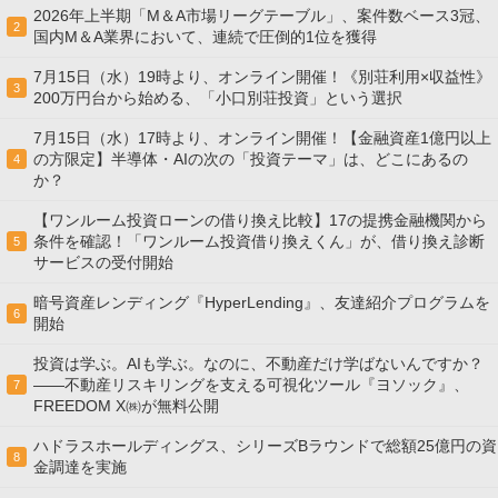
2026年上半期「M＆A市場リーグテーブル」、案件数ベース3冠、
2
国内M＆A業界において、連続で圧倒的1位を獲得
7月15日（水）19時より、オンライン開催！《別荘利用×収益性》
3
200万円台から始める、「小口別荘投資」という選択
7月15日（水）17時より、オンライン開催！【金融資産1億円以上
の方限定】半導体・AIの次の「投資テーマ」は、どこにあるの
4
か？
【ワンルーム投資ローンの借り換え比較】17の提携金融機関から
条件を確認！「ワンルーム投資借り換えくん」が、借り換え診断
5
サービスの受付開始
暗号資産レンディング『HyperLending』、友達紹介プログラムを
6
開始
投資は学ぶ。AIも学ぶ。なのに、不動産だけ学ばないんですか？
——不動産リスキリングを支える可視化ツール『ヨソック』、
7
FREEDOM X㈱が無料公開
ハドラスホールディングス、シリーズBラウンドで総額25億円の資
8
金調達を実施