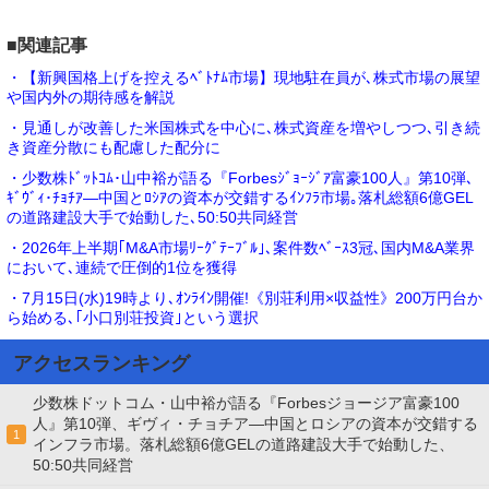
■関連記事
・【新興国格上げを控えるﾍﾞﾄﾅﾑ市場】現地駐在員が､株式市場の展望
や国内外の期待感を解説
・見通しが改善した米国株式を中心に､株式資産を増やしつつ､引き続
き資産分散にも配慮した配分に
・少数株ﾄﾞｯﾄｺﾑ･山中裕が語る『Forbesｼﾞｮｰｼﾞｱ富豪100人』第10弾､
ｷﾞｳﾞｨ･ﾁｮﾁｱ―中国とﾛｼｱの資本が交錯するｲﾝﾌﾗ市場｡落札総額6億GEL
の道路建設大手で始動した､50:50共同経営
・2026年上半期｢M&A市場ﾘｰｸﾞﾃｰﾌﾞﾙ｣､案件数ﾍﾞｰｽ3冠､国内M&A業界
において､連続で圧倒的1位を獲得
・7月15日(水)19時より､ｵﾝﾗｲﾝ開催!《別荘利用×収益性》200万円台か
ら始める､｢小口別荘投資｣という選択
アクセスランキング
少数株ドットコム・山中裕が語る『Forbesジョージア富豪100
人』第10弾、ギヴィ・チョチア―中国とロシアの資本が交錯する
1
インフラ市場。落札総額6億GELの道路建設大手で始動した、
50:50共同経営