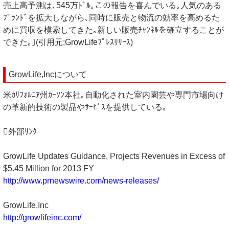
売上高予測は､545万ﾄﾞﾙ｡この報告を喜んでいる｡人気のある
ﾌﾞﾗﾝﾄﾞを拡大しながら､同時に販売と物流の効率を高めるた
めに買収を模索してきた｡新しい販売ﾁｬﾝﾈﾙを確立することが
できた｡｣(引用元;GrowLifeﾌﾟﾚｽﾘﾘｰｽ)
GrowLife,Incについて
米ｶﾘﾌｫﾙﾆｱ州ｶｰｿﾝ本社｡自動化された室内園芸や専門市場向け
の革新的技術の製品やｻｰﾋﾞｽを提供している｡
外部ﾘﾝｸ
GrowLife Updates Guidance, Projects Revenues in Excess of
$5.45 Million for 2013 FY
http://www.prnewswire.com/news-releases/
GrowLife,Inc
http://growlifeinc.com/