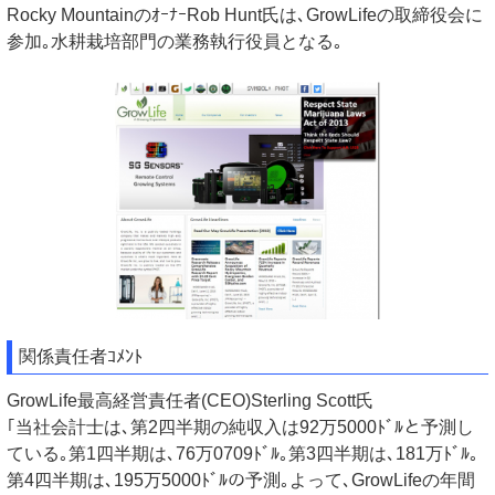
Rocky MountainのｵｰﾅｰRob Hunt氏は､GrowLifeの取締役会に
参加｡水耕栽培部門の業務執行役員となる｡
関係責任者ｺﾒﾝﾄ
GrowLife最高経営責任者(CEO)Sterling Scott氏
｢当社会計士は､第2四半期の純収入は92万5000ﾄﾞﾙと予測し
ている｡第1四半期は､76万0709ﾄﾞﾙ｡第3四半期は､181万ﾄﾞﾙ｡
第4四半期は､195万5000ﾄﾞﾙの予測｡よって､GrowLifeの年間