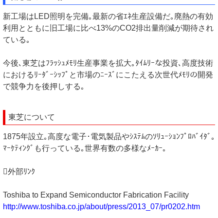
新工場はLED照明を完備｡最新の省ｴﾈ生産設備だ｡廃熱の有効
利用とともに旧工場に比べ13%のCO2排出量削減が期待され
ている｡
今後､東芝はﾌﾗｯｼｭﾒﾓﾘ生産事業を拡大｡ﾀｲﾑﾘｰな投資､高度技術
におけるﾘｰﾀﾞｰｼｯﾌﾟと市場のﾆｰｽﾞにこたえる次世代ﾒﾓﾘの開発
で競争力を後押しする｡
東芝について
1875年設立｡高度な電子･電気製品やｼｽﾃﾑのｿﾘｭｰｼｮﾝﾌﾟﾛﾊﾞｲﾀﾞ｡
ﾏｰｹﾃｨﾝｸﾞも行っている｡世界有数の多様なﾒｰｶｰ｡
外部ﾘﾝｸ
Toshiba to Expand Semiconductor Fabrication Facility
http://www.toshiba.co.jp/about/press/2013_07/pr0202.htm