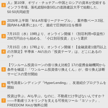
人』第10弾、ギヴィ・チョチア―中国とロシアの資本が交錯する
1
インフラ市場。落札総額6億GELの道路建設大手で始動した、
50:50共同経営
2026年上半期「M＆A市場リーグテーブル」、案件数ベース3冠、
2
国内M＆A業界において、連続で圧倒的1位を獲得
7月15日（水）19時より、オンライン開催！《別荘利用×収益性》
3
200万円台から始める、「小口別荘投資」という選択
7月15日（水）17時より、オンライン開催！【金融資産1億円以上
の方限定】半導体・AIの次の「投資テーマ」は、どこにあるの
4
か？
【ワンルーム投資ローンの借り換え比較】17の提携金融機関から
条件を確認！「ワンルーム投資借り換えくん」が、借り換え診断
5
サービスの受付開始
暗号資産レンディング『HyperLending』、友達紹介プログラムを
6
開始
投資は学ぶ。AIも学ぶ。なのに、不動産だけ学ばないんですか？
——不動産リスキリングを支える可視化ツール『ヨソック』、
7
FREEDOM X㈱が無料公開