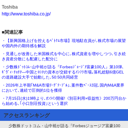
Toshiba
http://www.toshiba.co.jp/
■関連記事
・【新興国格上げを控えるﾍﾞﾄﾅﾑ市場】現地駐在員が､株式市場の展望
や国内外の期待感を解説
・見通しが改善した米国株式を中心に､株式資産を増やしつつ､引き続
き資産分散にも配慮した配分に
・少数株ﾄﾞｯﾄｺﾑ･山中裕が語る『Forbesｼﾞｮｰｼﾞｱ富豪100人』第10弾､
ｷﾞｳﾞｨ･ﾁｮﾁｱ―中国とﾛｼｱの資本が交錯するｲﾝﾌﾗ市場｡落札総額6億GEL
の道路建設大手で始動した､50:50共同経営
・2026年上半期｢M&A市場ﾘｰｸﾞﾃｰﾌﾞﾙ｣､案件数ﾍﾞｰｽ3冠､国内M&A業界
において､連続で圧倒的1位を獲得
・7月15日(水)19時より､ｵﾝﾗｲﾝ開催!《別荘利用×収益性》200万円台か
ら始める､｢小口別荘投資｣という選択
アクセスランキング
少数株ドットコム・山中裕が語る『Forbesジョージア富豪100