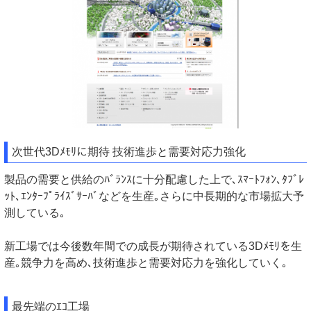
次世代3Dﾒﾓﾘに期待 技術進歩と需要対応力強化
製品の需要と供給のﾊﾞﾗﾝｽに十分配慮した上で､ｽﾏｰﾄﾌｫﾝ､ﾀﾌﾞﾚ
ｯﾄ､ｴﾝﾀｰﾌﾟﾗｲｽﾞｻｰﾊﾞなどを生産｡さらに中長期的な市場拡大予
測している｡
新工場では今後数年間での成長が期待されている3Dﾒﾓﾘを生
産｡競争力を高め､技術進歩と需要対応力を強化していく｡
最先端のｴｺ工場