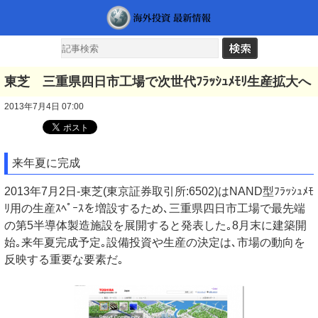
東芝 三重県四日市工場で次世代ﾌﾗｯｼｭﾒﾓﾘ生産拡大へ
2013年7月4日 07:00
来年夏に完成
2013年7月2日-東芝(東京証券取引所:6502)はNAND型ﾌﾗｯｼｭﾒﾓ
ﾘ用の生産ｽﾍﾟｰｽを増設するため､三重県四日市工場で最先端
の第5半導体製造施設を展開すると発表した｡8月末に建築開
始｡来年夏完成予定｡設備投資や生産の決定は､市場の動向を
反映する重要な要素だ｡