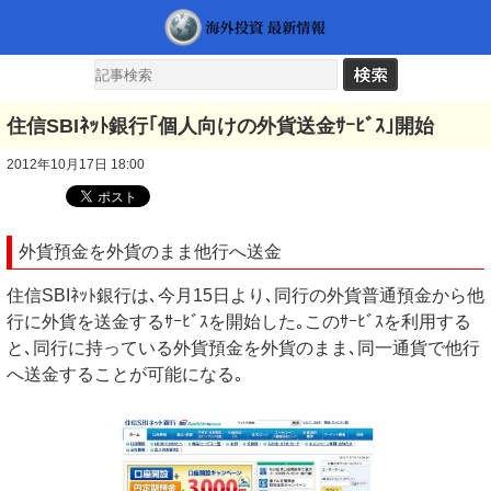
住信SBIﾈｯﾄ銀行｢個人向けの外貨送金ｻｰﾋﾞｽ｣開始
2012年10月17日 18:00
外貨預金を外貨のまま他行へ送金
住信SBIﾈｯﾄ銀行は､今月15日より､同行の外貨普通預金から他
行に外貨を送金するｻｰﾋﾞｽを開始した｡このｻｰﾋﾞｽを利用する
と､同行に持っている外貨預金を外貨のまま､同一通貨で他行
へ送金することが可能になる｡