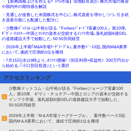
・【新興国格上げを控えるﾍﾞﾄﾅﾑ市場】現地駐在員が､株式市場の展望
や国内外の期待感を解説
・見通しが改善した米国株式を中心に､株式資産を増やしつつ､引き続
き資産分散にも配慮した配分に
・少数株ﾄﾞｯﾄｺﾑ･山中裕が語る『Forbesｼﾞｮｰｼﾞｱ富豪100人』第10弾､
ｷﾞｳﾞｨ･ﾁｮﾁｱ―中国とﾛｼｱの資本が交錯するｲﾝﾌﾗ市場｡落札総額6億GEL
の道路建設大手で始動した､50:50共同経営
・2026年上半期｢M&A市場ﾘｰｸﾞﾃｰﾌﾞﾙ｣､案件数ﾍﾞｰｽ3冠､国内M&A業界
において､連続で圧倒的1位を獲得
・7月15日(水)19時より､ｵﾝﾗｲﾝ開催!《別荘利用×収益性》200万円台か
ら始める､｢小口別荘投資｣という選択
アクセスランキング
少数株ドットコム・山中裕が語る『Forbesジョージア富豪100
人』第10弾、ギヴィ・チョチア―中国とロシアの資本が交錯する
1
インフラ市場。落札総額6億GELの道路建設大手で始動した、
50:50共同経営
2026年上半期「M＆A市場リーグテーブル」、案件数ベース3冠、
2
国内M＆A業界において、連続で圧倒的1位を獲得