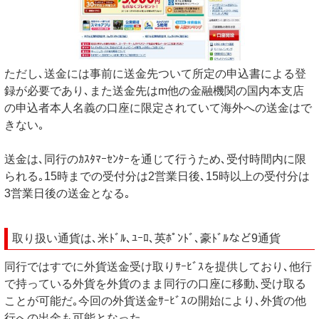
ただし､送金には事前に送金先ついて所定の申込書による登
録が必要であり､また送金先はm他の金融機関の国内本支店
の申込者本人名義の口座に限定されていて海外への送金はで
きない｡
送金は､同行のｶｽﾀﾏｰｾﾝﾀｰを通じて行うため､受付時間内に限
られる｡15時までの受付分は2営業日後､15時以上の受付分は
3営業日後の送金となる｡
取り扱い通貨は､米ﾄﾞﾙ､ﾕｰﾛ､英ﾎﾟﾝﾄﾞ､豪ﾄﾞﾙなど9通貨
同行ではすでに外貨送金受け取りｻｰﾋﾞｽを提供しており､他行
で持っている外貨を外貨のまま同行の口座に移動､受け取る
ことが可能だ｡今回の外貨送金ｻｰﾋﾞｽの開始により､外貨の他
行への出金も可能となった｡