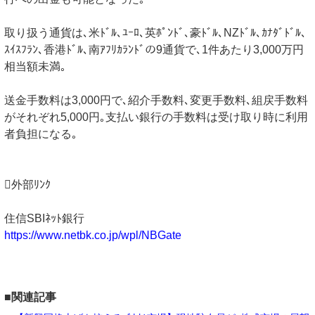
取り扱う通貨は､米ﾄﾞﾙ､ﾕｰﾛ､英ﾎﾟﾝﾄﾞ､豪ﾄﾞﾙ､NZﾄﾞﾙ､ｶﾅﾀﾞﾄﾞﾙ､
ｽｲｽﾌﾗﾝ､香港ﾄﾞﾙ､南ｱﾌﾘｶﾗﾝﾄﾞの9通貨で､1件あたり3,000万円
相当額未満｡
送金手数料は3,000円で､紹介手数料､変更手数料､組戻手数料
がそれぞれ5,000円｡支払い銀行の手数料は受け取り時に利用
者負担になる｡
外部ﾘﾝｸ
住信SBIﾈｯﾄ銀行
https://www.netbk.co.jp/wpl/NBGate
■関連記事