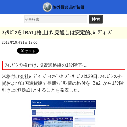
ﾌｨﾘﾋﾟﾝを｢Ba1｣格上げ､見通しは安定的､ﾑｰﾃﾞｨｰｽﾞ
2012年10月31日 18:00
ﾌｨﾘﾋﾟﾝの格付け､投資適格級の1段階下に
米格付け会社ﾑｰﾃﾞｨｰｽﾞ･ｲﾝﾍﾞｽﾀｰｽﾞ･ｻｰﾋﾞｽは29日､ﾌｨﾘﾋﾟﾝの外
貨および自国通貨建て長期ｿﾌﾞﾘﾝ債の格付を｢Ba2｣から1段階
引き上げ｢Ba1｣とすることを発表した｡