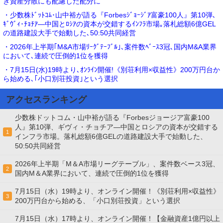
き資産分散にも配慮した配分に
・少数株ﾄﾞｯﾄｺﾑ･山中裕が語る『Forbesｼﾞｮｰｼﾞｱ富豪100人』第10弾､
ｷﾞｳﾞｨ･ﾁｮﾁｱ―中国とﾛｼｱの資本が交錯するｲﾝﾌﾗ市場｡落札総額6億GEL
の道路建設大手で始動した､50:50共同経営
・2026年上半期｢M&A市場ﾘｰｸﾞﾃｰﾌﾞﾙ｣､案件数ﾍﾞｰｽ3冠､国内M&A業界
において､連続で圧倒的1位を獲得
・7月15日(水)19時より､ｵﾝﾗｲﾝ開催!《別荘利用×収益性》200万円台か
ら始める､｢小口別荘投資｣という選択
アクセスランキング
少数株ドットコム・山中裕が語る『Forbesジョージア富豪100
人』第10弾、ギヴィ・チョチア―中国とロシアの資本が交錯する
1
インフラ市場。落札総額6億GELの道路建設大手で始動した、
50:50共同経営
2026年上半期「M＆A市場リーグテーブル」、案件数ベース3冠、
2
国内M＆A業界において、連続で圧倒的1位を獲得
7月15日（水）19時より、オンライン開催！《別荘利用×収益性》
3
200万円台から始める、「小口別荘投資」という選択
7月15日（水）17時より、オンライン開催！【金融資産1億円以上