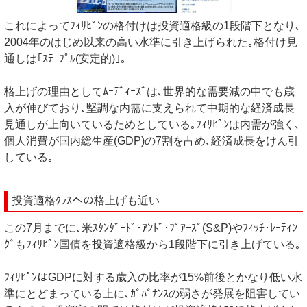
これによってﾌｨﾘﾋﾟﾝの格付けは投資適格級の1段階下となり､
2004年のはじめ以来の高い水準に引き上げられた｡格付け見
通しは｢ｽﾃｰﾌﾟﾙ(安定的)｣｡
格上げの理由としてﾑｰﾃﾞｨｰｽﾞは､世界的な需要減の中でも歳
入が伸びており､堅調な内需に支えられて中期的な経済成長
見通しが上向いているためとしている｡ﾌｨﾘﾋﾟﾝは内需が強く､
個人消費が国内総生産(GDP)の7割を占め､経済成長をけん引
している｡
投資適格ｸﾗｽへの格上げも近い
この7月までに､米ｽﾀﾝﾀﾞｰﾄﾞ･ｱﾝﾄﾞ･ﾌﾟｱｰｽﾞ(S&P)やﾌｨｯﾁ･ﾚｰﾃｨﾝ
ｸﾞもﾌｨﾘﾋﾟﾝ国債を投資適格級から1段階下に引き上げている｡
ﾌｨﾘﾋﾟﾝはGDPに対する歳入の比率が15%前後とかなり低い水
準にとどまっている上に､ｶﾞﾊﾞﾅﾝｽの弱さが発展を阻害してい