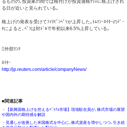
るものの､投資家の間では格付けが投資適格ｸﾗｽに格上げされ
る日が近いと見られている｡
格上げの発表を受けてﾌｨﾘﾋﾟﾝﾍﾟｿが上昇した｡ﾄﾑｿﾝ･ﾛｲﾀｰのﾃﾞｰ
ﾀによると､ﾍﾟｿは対ﾄﾞﾙで年初以来6.5%上昇している｡
外部ﾘﾝｸ
ﾛｲﾀｰ
http://jp.reuters.com/article/companyNews/
■関連記事
・【新興国格上げを控えるﾍﾞﾄﾅﾑ市場】現地駐在員が､株式市場の展望
や国内外の期待感を解説
・見通しが改善した米国株式を中心に､株式資産を増やしつつ､引き続