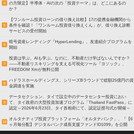
の方限定】半導体・AIの次の「投資テーマ」は、どこにあるの
4
か？
【ワンルーム投資ローンの借り換え比較】17の提携金融機関から
条件を確認！「ワンルーム投資借り換えくん」が、借り換え診断
5
サービスの受付開始
暗号資産レンディング『HyperLending』、友達紹介プログラムを
6
開始
投資は学ぶ。AIも学ぶ。なのに、不動産だけ学ばないんですか？
——不動産リスキリングを支える可視化ツール『ヨソック』、
7
FREEDOM X㈱が無料公開
ハドラスホールディングス、シリーズBラウンドで総額25億円の資
8
金調達を実施
データセクション、タイで設立中のデータセンター投資におい
て、タイ政府の大型投資加速プログラム「Thailand FastPass」に
9
認定～2026年6月23日、タイ首相府にて、認定証授与式が開催～
オルタナティブ投資プラットフォーム「オルタナバンク」、『【6
10
ヶ月毎分配】デジタルバンク成長支援ファンドID1099』を公開