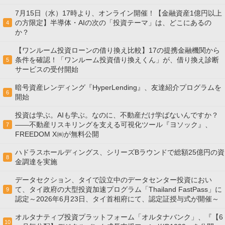
7月15日（水）17時より、オンライン開催！【金融資産1億円以上
の方限定】半導体・AIの次の「投資テーマ」は、どこにあるの
4
か？
【ワンルーム投資ローンの借り換え比較】17の提携金融機関から
条件を確認！「ワンルーム投資借り換えくん」が、借り換え診断
5
サービスの受付開始
暗号資産レンディング『HyperLending』、友達紹介プログラムを
6
開始
投資は学ぶ。AIも学ぶ。なのに、不動産だけ学ばないんですか？
——不動産リスキリングを支える可視化ツール『ヨソック』、
7
FREEDOM X㈱が無料公開
ハドラスホールディングス、シリーズBラウンドで総額25億円の資
8
金調達を実施
データセクション、タイで設立中のデータセンター投資におい
て、タイ政府の大型投資加速プログラム「Thailand FastPass」に
9
認定～2026年6月23日、タイ首相府にて、認定証授与式が開催～
オルタナティブ投資プラットフォーム「オルタナバンク」、『【6
10