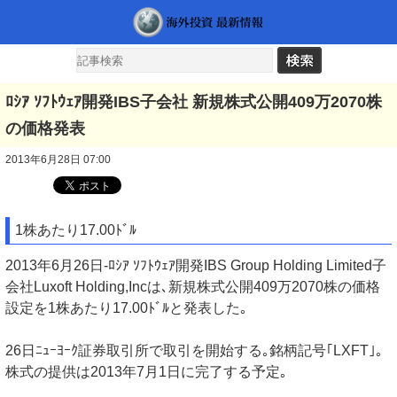
ﾛｼｱ ｿﾌﾄｳｪｱ開発IBS子会社 新規株式公開409万2070株
の価格発表
2013年6月28日 07:00
1株あたり17.00ﾄﾞﾙ
2013年6月26日-ﾛｼｱ ｿﾌﾄｳｪｱ開発IBS Group Holding Limited子
会社Luxoft Holding,Incは､新規株式公開409万2070株の価格
設定を1株あたり17.00ﾄﾞﾙと発表した｡
26日ﾆｭｰﾖｰｸ証券取引所で取引を開始する｡銘柄記号｢LXFT｣｡
株式の提供は2013年7月1日に完了する予定｡