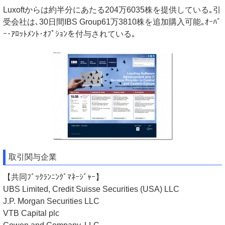
Luxoftからは約半分にあたる204万6035株を提供している｡引
受会社は､30日間IBS Group61万3810株を追加購入可能｡ｵｰﾊﾞ
ｰ･ｱﾛｯﾄﾒﾝﾄ･ｵﾌﾟｼｮﾝを付与されている｡
取引関与企業
【共同ﾌﾞｯｸﾗﾝﾆﾝｸﾞﾏﾈｰｼﾞｬｰ】
UBS Limited, Credit Suisse Securities (USA) LLC
J.P. Morgan Securities LLC
VTB Capital plc