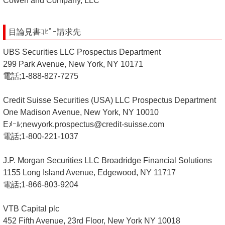
Cowen and Company, LLC
目論見書ｺﾋﾟｰ請求先
UBS Securities LLC Prospectus Department
299 Park Avenue, New York, NY 10171
電話;1-888-827-7275
Credit Suisse Securities (USA) LLC Prospectus Department
One Madison Avenue, New York, NY 10010
Eﾒｰﾙ;newyork.prospectus@credit-suisse.com
電話;1-800-221-1037
J.P. Morgan Securities LLC Broadridge Financial Solutions
1155 Long Island Avenue, Edgewood, NY 11717
電話;1-866-803-9204
VTB Capital plc
452 Fifth Avenue, 23rd Floor, New York NY 10018