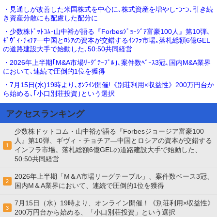
・見通しが改善した米国株式を中心に､株式資産を増やしつつ､引き続
き資産分散にも配慮した配分に
・少数株ﾄﾞｯﾄｺﾑ･山中裕が語る『Forbesｼﾞｮｰｼﾞｱ富豪100人』第10弾､
ｷﾞｳﾞｨ･ﾁｮﾁｱ―中国とﾛｼｱの資本が交錯するｲﾝﾌﾗ市場｡落札総額6億GEL
の道路建設大手で始動した､50:50共同経営
・2026年上半期｢M&A市場ﾘｰｸﾞﾃｰﾌﾞﾙ｣､案件数ﾍﾞｰｽ3冠､国内M&A業界
において､連続で圧倒的1位を獲得
・7月15日(水)19時より､ｵﾝﾗｲﾝ開催!《別荘利用×収益性》200万円台か
ら始める､｢小口別荘投資｣という選択
アクセスランキング
少数株ドットコム・山中裕が語る『Forbesジョージア富豪100
人』第10弾、ギヴィ・チョチア―中国とロシアの資本が交錯する
1
インフラ市場。落札総額6億GELの道路建設大手で始動した、
50:50共同経営
2026年上半期「M＆A市場リーグテーブル」、案件数ベース3冠、
2
国内M＆A業界において、連続で圧倒的1位を獲得
7月15日（水）19時より、オンライン開催！《別荘利用×収益性》
3
200万円台から始める、「小口別荘投資」という選択